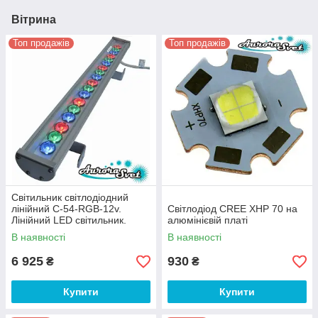
Вітрина
Топ продажів
Топ продажів
Світильник світлодіодний
лінійний C-54-RGB-12v.
Світлодіод CREE XHP 70 на
Лінійний LED світильник.
алюмінієвій платі
Світлодіодний лінійний
В наявності
В наявності
світильник.
6 925
930
₴
₴
Купити
Купити