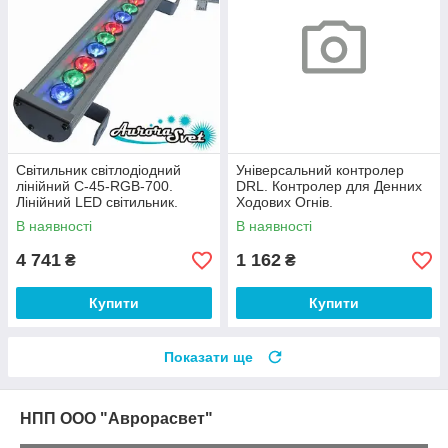
Світильник світлодіодний
Універсальний контролер
лінійний C-45-RGB-700.
DRL. Контролер для Денних
Лінійний LED світильник.
Ходових Огнів.
Світлодіодний лінійний
В наявності
В наявності
світильник.
4 741
1 162
₴
₴
Купити
Купити
Показати ще
НПП ООО "Аврорасвет"