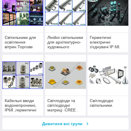
Світильники для
Лінійні світильники
Герметичні
освітлення
для архітектурно-
електричні
вітрин.Торгове
художнього
з'єднувачі IP 68.
освітлення.
підсвічування.
Акцентні
світильники для
підсвічування
товару
Кабельні вводи
Світлодіоди та
Світлодіодні
водонепроникні,
світлодіодні
світильники.
IP68 ,герметичні
матриці .CREE .
Дивитися всі групи