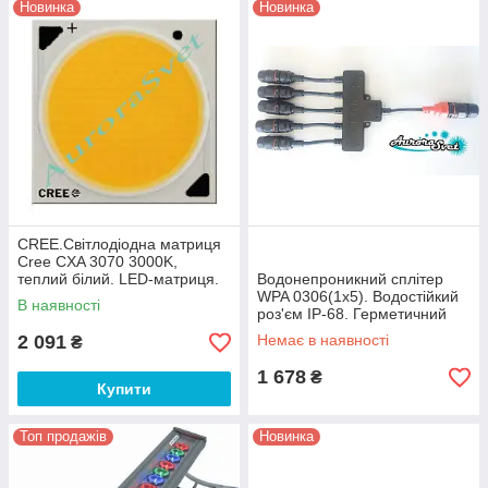
Новинка
Новинка
CREE.Світлодіодна матриця
Cree CXA 3070 3000K,
теплий білий. LED-матриця.
Водонепроникний сплітер
Світлодіодна матриця.
WPA 0306(1x5). Водостійкий
В наявності
роз'єм IP-68. Герметичний
роз'єм.
2 091
Немає в наявності
₴
1 678
₴
Купити
Топ продажів
Новинка