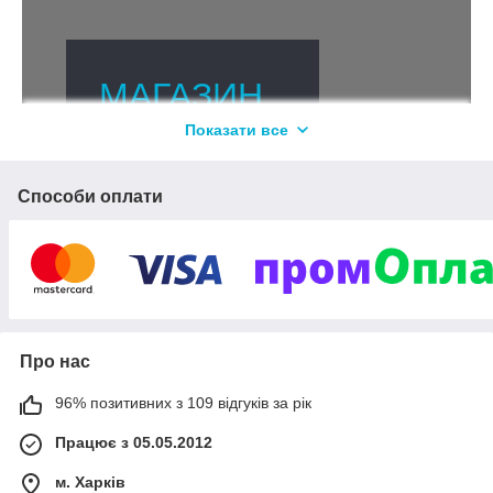
МАГАЗИН
Показати все
ПРАЦЮЄ
!!!!!
Способи оплати
Производс
тво,
ремонт и
Про нас
продажа
96% позитивних з 109 відгуків за рік
светодиод
Працює з 05.05.2012
ной
м. Харків