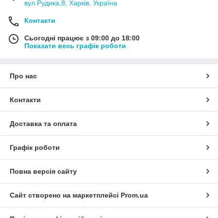
вул.Рудика,8, Харків, Україна
продукции
Контакти
Сьогодні працює з 09:00 до 18:00
Показати весь графік роботи
Перейти к
покупкам!
Про нас
Контакти
Доставка та оплата
КОМАНДА ПРОФЕССИОНАЛОВ С
Графік роботи
БОЛЬШИМ ОПЫТОМ В СФЕРЕ
ОСВЕЩЕНИЯ
Повна версія сайту
1.
Изделия для интерьерного и
Сайт створено на маркетплейсі
Prom.ua
внешнего освещения