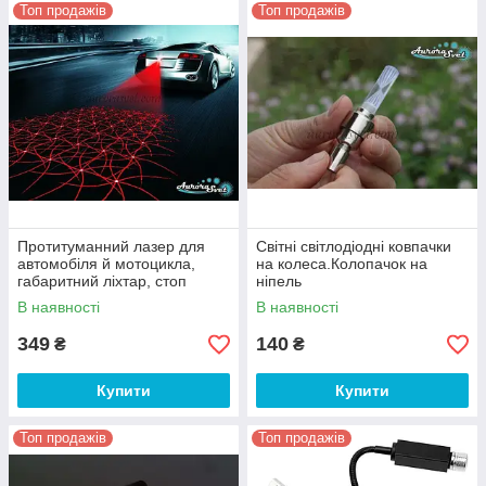
Топ продажів
Топ продажів
Протитуманний лазер для
Світні світлодіодні ковпачки
автомобіля й мотоцикла,
на колеса.Колопачок на
габаритний ліхтар, стоп
ніпель
сигнал
В наявності
В наявності
349
140
₴
₴
Купити
Купити
Топ продажів
Топ продажів