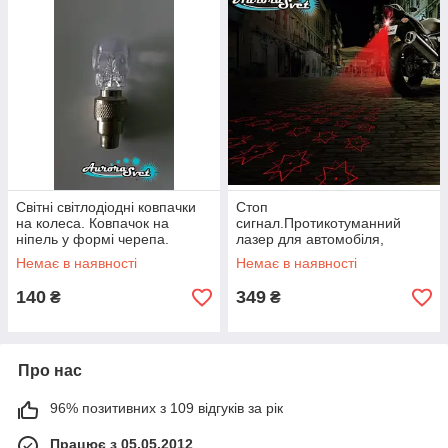
Світні світлодіодні ковпачки
Стоп
на колеса. Ковпачок на
сигнал.Протикотуманний
ніпель у формі черепа.
лазер для автомобіля,
габаритний ліхтар. ЗВЕЗДА.
Немає в наявності
Немає в наявності
140
349
₴
₴
Про нас
96% позитивних з 109 відгуків за рік
Працює з 05.05.2012