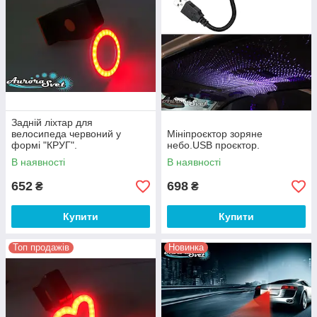
Задній ліхтар для
велосипеда червоний у
Мініпроєктор зоряне
формі "КРУГ".
небо.USB проєктор.
В наявності
В наявності
652
698
₴
₴
Купити
Купити
Топ продажів
Новинка