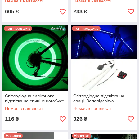
Немає в наявності
Немає в наявності
605
233
₴
₴
Топ продажів
Топ продажів
Світлодіодна силіконова
Світлодіодна підсвітка на
підсвітка на спиці AuroraSvet
спиці. Велопідсвітка.
Немає в наявності
Немає в наявності
116
326
₴
₴
Новинка
Новинка