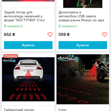
Задній ліхтар для
Дисколампа в
велосипеда червоний у
автомобіль.USB лампа
формі "КОСТУЧКИ".Стоп
універсальна.Реагує на звук.
сигнал велосипедний.
В наявності
В наявності
652
559
₴
₴
Купити
Купити
Новинка
Габаритний ліхтар,
Стоп