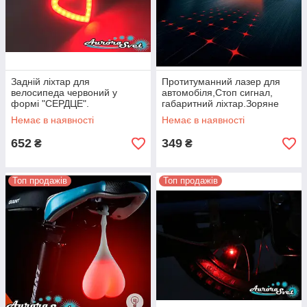
Задній ліхтар для
Протитуманний лазер для
велосипеда червоний у
автомобіля,Стоп сигнал,
формі "СЕРДЦЕ".
габаритний ліхтар.Зоряне
небо.
Немає в наявності
Немає в наявності
652
349
₴
₴
Топ продажів
Топ продажів