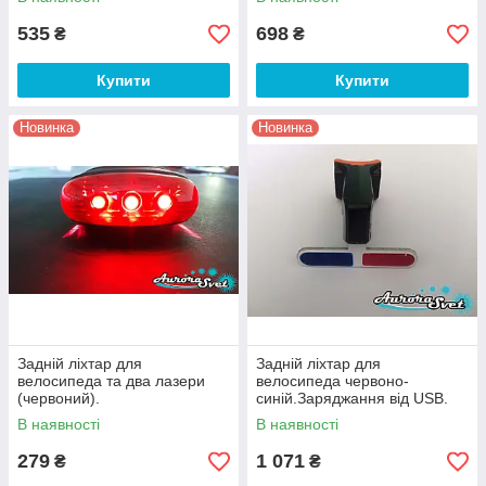
535
698
₴
₴
Купити
Купити
Новинка
Новинка
Задній ліхтар для
Задній ліхтар для
велосипеда та два лазери
велосипеда червоно-
(червоний).
синій.Заряджання від USB.
В наявності
В наявності
279
1 071
₴
₴