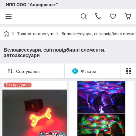
НПП ООО "Аврорасвет"
Товари та послуги
Велоаксесуари, світловідбивні елеме
Велоаксесуари, світловідбивні елементи,
автоаксесуари
Сортування
0
Фільтри
Топ продажів