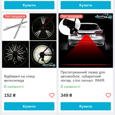
Купити
Купити
Топ продажів
Топ продажів
Протитуманний лазер для
Відбивачі на спиці
автомобіля, габаритний
велосипеда
ліхтар, стоп сигнал. ЛІНІЯ.
В наявності
В наявності
152
349
₴
₴
Купити
Купити