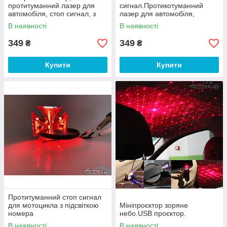
протитуманний лазер для
сигнал.Протикотуманний
автомобіля, стоп сигнал, з
лазер для автомобіля,
візерунком ЧЕРЕП
габаритний ліхтар. СЕРДЦЕ.
В наявності
В наявності
349
349
₴
₴
Купити
Купити
Протитуманний стоп сигнал
для мотоцикла з підсвіткою
Мініпроєктор зоряне
номера
небо.USB проєктор.
В наявності
В наявності