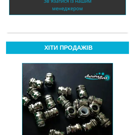
Зв"язатися із нашим
менеджером
ХІТИ ПРОДАЖІВ
зного
чать
ращий