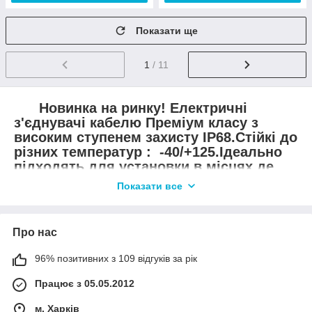
Показати ще
1
/ 11
Новинка на ринку! Електричні
з'єднувачі кабелю Преміум класу з
високим ступенем захисту IP68.Стійкі до
різних температур : -40/+125.Ідеально
підходять для установки в місцях,де
велике скупчення вологи і пилу.
Показати все
Застосовуються при встановленні
світлодіодного
Про нас
освітлення,архітектурного
освітлення,освітлення
96% позитивних з 109 відгуків за рік
фонтанів,басейнів
,рекламного освітлення вуличного
Працює з 05.05.2012
освітлення,освітлення рекламних
площ.Так само використовуються для
м. Харків