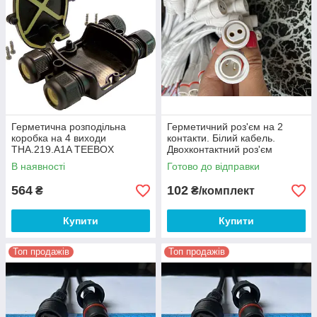
Герметична розподільна
Герметичний роз'єм на 2
коробка на 4 виходи
контакти. Білий кабель.
THA.219.A1A TEEBOX
Двохконтактний роз'єм
IP67.М16.2pin
В наявності
Готово до відправки
564
102
₴
₴/комплект
Купити
Купити
Топ продажів
Топ продажів