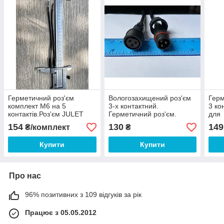
Герметичний роз'єм
Вологозахищений роз'єм
Герм
комплект М6 на 5
3-х контактний.
3 ко
контактів.Роз'єм JULET
Герметичний роз'єм.
для
для
Роз'єм гарметичний 3-
елек
154
130
149
₴/комплект
₴
електровелосипеда,скутера,
контактний.M16.3pin
пере
передавача сигналу IP65
Купити
Купити
Про нас
96% позитивних з 109 відгуків за рік
Працює з 05.05.2012