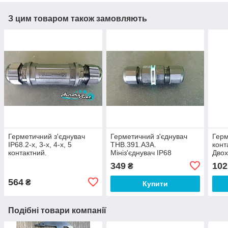
З цим товаром також замовляють
Герметичний з'єднувач
Герметичний з'єднувач
Герм
IP68.2-х, 3-х, 4-х, 5
THB.391.A3A.
конт
контактний.
Мініз'єднувач IP68
Двох
круглий. 2x-3 контактний
IP67
349
102
₴
з'єднувач герметичний
564
₴
Купити
Подібні товари компанії