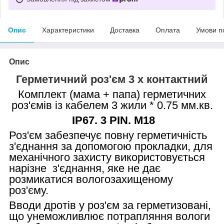
Опис
Характеристики
Доставка
Оплата
Умови п
Опис
Герметичний роз'єм 3 х контактний
Комплект (мама + папа) герметичних
роз'ємів із кабелем 3 жили * 0.75 мм.кв.
IP67. 3 PIN. M18
Роз'єм забезпечує повну герметичність
з'єднання за допомогою прокладки, для
механічного захисту використовується
нарізне з'єднання, яке не дає
розмикатися вологозахищеному
роз'єму.
Вводи дротів у роз'єм за герметизовані,
що унеможливлює потрапляння вологи