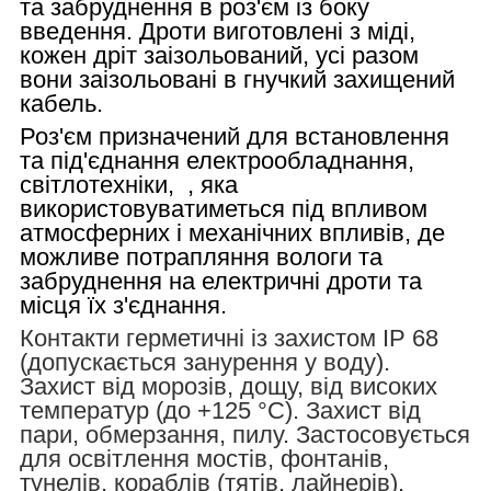
та забруднення в роз'єм із боку
введення. Дроти виготовлені з міді,
кожен дріт заізольований, усі разом
вони заізольовані в гнучкий захищений
кабель.
Роз'єм призначений для встановлення
та під'єднання електрообладнання,
світлотехніки, , яка
використовуватиметься під впливом
атмосферних і механічних впливів, де
можливе потрапляння вологи та
забруднення на електричні дроти та
місця їх з'єднання.
Контакти герметичні із захистом IP 68
(допускається занурення у воду).
Захист від морозів, дощу, від високих
температур (до +125 °C). Захист від
пари, обмерзання, пилу. Застосовується
для освітлення мостів, фонтанів,
тунелів, кораблів (тятів, лайнерів),