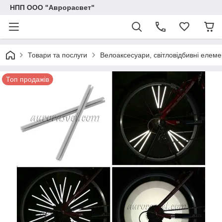
НПП ООО "Аврорасвет"
Товари та послуги
Велоаксесуари, світловідбивні елеме
Топ продажів