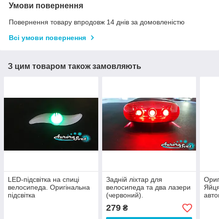
Умови повернення
Повернення товару впродовж 14 днів за домовленістю
Всі умови повернення
З цим товаром також замовляють
LED-підсвітка на спиці
Задній ліхтар для
Ориг
велосипеда. Оригінальна
велосипеда та два лазери
Яйця
підсвітка
(червоний).
авто
ориг
279
₴