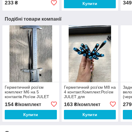
233
349
₴
Купити
Подібні товари компанії
Герметичний роз'єм
Герметичний роз'єм М8 на
Задн
комплект М6 на 5
4 контакт.Комплект.Роз'єм
вело
контактів.Роз'єм JULET
JULET для
(чер
для
електровелосипеда,скутера,
154
163
279
₴/комплект
₴/комплект
електровелосипеда,скутера,
передавача сигналу IP65.
передавача сигналу IP65
Купити
Купити