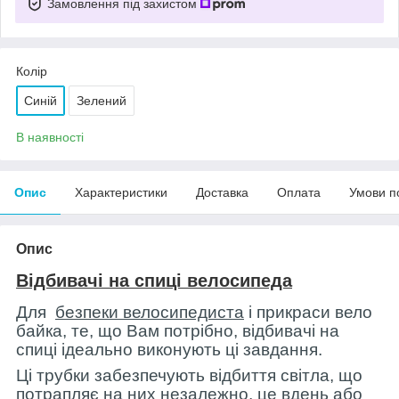
Замовлення під захистом
Колір
Синій
Зелений
В наявності
Опис
Характеристики
Доставка
Оплата
Умови п
Опис
Відбивачі на спиці велосипеда
Для
безпеки велосипедиста
і прикраси вело
байка, те, що Вам потрібно, відбивачі на
спиці ідеально виконують ці завдання.
Ці трубки забезпечують відбиття світла, що
потрапляє на них незалежно, це вдень або