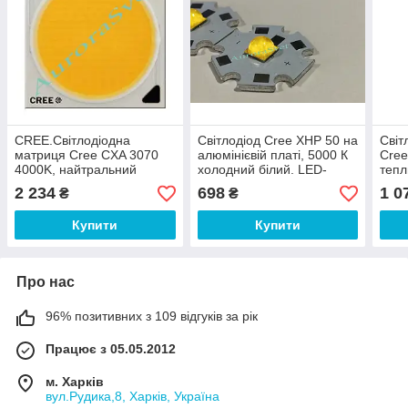
CREE.Світлодіодна
Світлодіод Cree XHP 50 на
Світ
матриця Cree CXA 3070
алюмінієвій платі, 5000 К
Cree
4000K, найтральний
холодний білий. LED-
тепл
білий. LED-матриця.
матриця. Світлодіодна
матр
2 234
698
1 0
₴
₴
Світлодіодна матриця.
матриця.
матр
Купити
Купити
Про нас
96% позитивних з 109 відгуків за рік
Працює з 05.05.2012
м. Харків
вул.Рудика,8, Харків, Україна