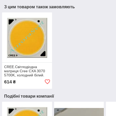
З цим товаром також замовляють
CREE.Світлодіодна
матриця Cree CXA 3070
5700K, холодний білий.
LED-матриця.
614
₴
Світлодіодна матриця.
Подібні товари компанії