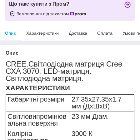
Що таке купити з Пром?
Замовлення під захистом
Опис
Характеристики
Доставка
Оплата
Умови п
Опис
CREE.Світлодіодна матриця Cree
CXA 3070. LED-матриця.
Світлодіодна матриця.
ХАРАКТЕРИСТИКИ
Габаритні розміри
27.35x27.35x1.7
мм (ДxШxВ)
Світловипромінюв
23 мм Діам.
альна поверхня
Колірна
3000 К