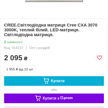
CREE.Світлодіодна матриця Cree CXA 3070
3000K, теплий білий. LED-матриця.
Світлодіодна матриця.
В наявності
Код: 014227
Опт і роздріб
2 095
₴
1 955 ₴
від 10 шт.
Купити
або
Купити з