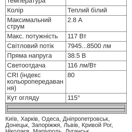
температура
Колір
Теплий білий
Максимальний
2.8 А
струм
Макс. потужність
117 Вт
Світловий потік
7945...8500 лм
Пряма напруга
38.5 В
Светоотдача
116 лм/Вт
CRI (індекс
80
кольоропередаван
ня)
Кут огляду
115°
Київ, Харків, Одеса, Дніпропетровськ,
Донецьк, Запоріжжя, Львів, Кривой Рог,
Ніколаєв, Маріуполь, Луганськ,