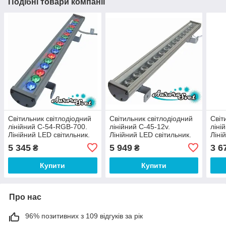
Подібні товари компанії
Світильник світлодіодний
Світильник світлодіодний
Світ
лінійний C-54-RGB-700.
лінійний C-45-12v.
ліні
Лінійний LED світильник.
Лінійний LED світильник.
Ліні
Світлодіодний лінійний
Світлодіодний лінійний
Світ
5 345
5 949
3 6
₴
₴
світильник.
світильник.
світ
Купити
Купити
Про нас
96% позитивних з 109 відгуків за рік