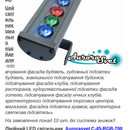
Цей
світ
иль
ник
ідеа
льн
о
піді
йде
для
:
підс
вічування фасадів будівель, художньої підсвітки
будівель, зовнішнього підсвічування будинків,
підсвічування фасадів клубів, підсвічування
ресторанів, худорлявість
ванної підсвітки фасадів
готелю, підсвічування фасаду нічних клубів,
архітектурного підсвічування торгових центрів,
магазинів, фасадна підсвітка
храмов
, архітектурна
святкова підсвітка
ка.
На замовлення понад 10 шт. діє система знижок!!
Лінійний LED світильник
Aurorasvet C-45-RGB-700