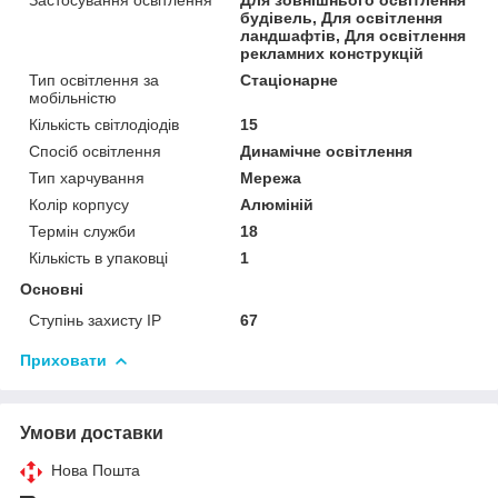
Застосування освітлення
Для зовнішнього освітлення
будівель, Для освітлення
ландшафтів, Для освітлення
рекламних конструкцій
Тип освітлення за
Стаціонарне
мобільністю
Кількість світлодіодів
15
Спосіб освітлення
Динамічне освітлення
Тип харчування
Мережа
Колір корпусу
Алюміній
Термін служби
18
Кількість в упаковці
1
Основні
Ступінь захисту IP
67
Приховати
Умови доставки
Нова Пошта