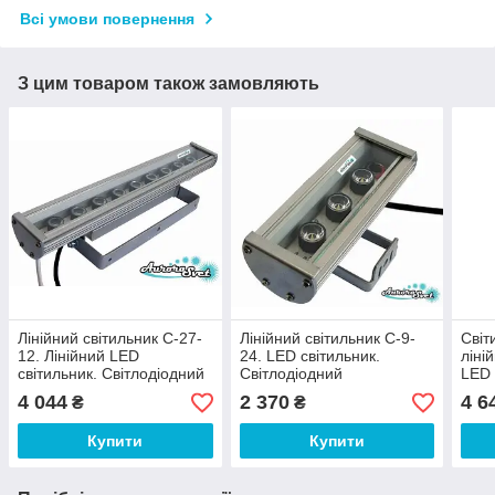
Всі умови повернення
З цим товаром також замовляють
Лінійний світильник C-27-
Лінійний світильник C-9-
Світ
12. Лінійний LED
24. LED світильник.
ліні
світильник. Світлодіодний
Світлодіодний
LED 
лінійний світильник.
вологозахищений LED
Світ
4 044
2 370
4 6
₴
₴
прожектор.
світ
Купити
Купити