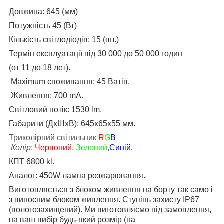
Довжина: 645 (мм)
Потужність 45 (Вт)
Кількість світлодіодів: 15 (шт.)
Термін експлуатації від 30 000 до 50 000 годин
(от 11 до 18 лет).
Maximum споживання: 45 Ватів.
Живлення: 700 mA.
Світловий потік: 1530 lm.
Габарити (ДхШхВ): 645х65х55 мм.
Триколірний світильник
R
G
B
Колір
:
Червоний
,
Зелений
,
Синій.
КПТ 6800 kl.
Аналог: 450W лампа розжарювання.
Виготовляється
з блоком живлення на борту
так само і
з виносним блоком живлення. Ступінь захисту IP67
(вологозахищений). Ми виготовляємо під замовлення,
на ваш вибір будь-який розмір (на