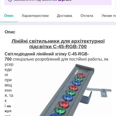
Опис
Характеристики
Доставка
Оплата
Умови п
Опис
Лінійні світильники для архітектурної
підсвітки С-45-RGB-700
Світлодіодний лінійний з
гілку
C-45-RGB-
700
спеціально розроблений для постійної рабо
ты, як
усер
еди
ні
при
міщ
енн
я, та
к
і
на
вул
.
иці