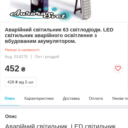
Аварійний світильник 63 світлодіоди. LED
світильник аварійного освітлення з
вбудованим акумулятором.
Немає в наявності
Код: 014275
Опт і роздріб
452
₴
428 ₴
від 5 шт.
Опис
Характеристики
Доставка
Оплата
Умови п
Опис
Аварійний світильник. LED світильник