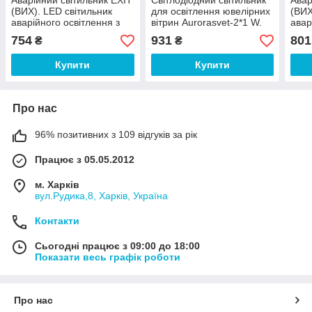
Аварійний світильник EXIT
Світлодіодний світильник
Авар
(ВИХ). LED світильник
для освітлення ювелірних
(ВИХ
аварійного освітлення з
вітрин Aurorasvet-2*1 W.
авар
вбудованим
LED освітлення.4000 K
вбу
754
931
801
₴
₴
акумулятором.
акум
Купити
Купити
Про нас
96% позитивних з 109 відгуків за рік
Працює з 05.05.2012
м. Харків
вул.Рудика,8, Харків, Україна
Контакти
Сьогодні працює з 09:00 до 18:00
Показати весь графік роботи
Про нас