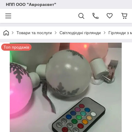
НПП ООО "Аврорасвет"
Товари та послуги
Світлодіодні гірлянди
Гірлянди з 
Топ продажів