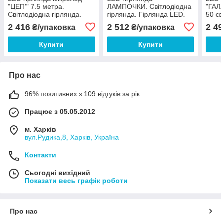
"ЦЕП'" 7.5 метра.
ЛАМПОЧКИ. Світлодіодна
"ГАЛ
Світлодіодна гірлянда.
гірлянда. Гірлянда LED.
50 с
Виробництво Франція.
Виробництво Франція.
Світ
2 416
2 512
2 4
₴/упаковка
₴/упаковка
Виро
Купити
Купити
Про нас
96% позитивних з 109 відгуків за рік
Працює з 05.05.2012
м. Харків
вул.Рудика,8, Харків, Україна
Контакти
Сьогодні вихідний
Показати весь графік роботи
Про нас