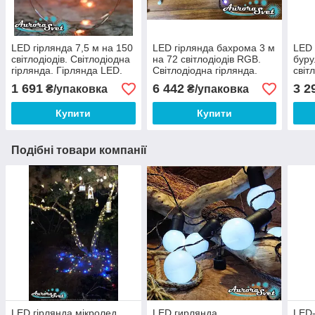
LED гірлянда 7,5 м на 150
LED гірлянда бахрома 3 м
LED 
світлодіодів. Світлодіодна
на 72 світлодіодів RGB.
буру
гірлянда. Гірлянда LED.
Світлодіодна гірлянда.
світ
Виробництво Франція.
Виробництво Франція.
гірл
1 691
6 442
3 2
₴/упаковка
₴/упаковка
Фран
Купити
Купити
Подібні товари компанії
LED гірлянда мікролед
LED гирлянда
LED