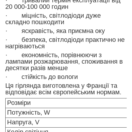
· тривалий термін експлуатації від
20 000-100 000 годин
· міцність, світлодіоди дуже
складно пошкодити
· яскравість, яка приємна оку
· безпека, світлодіоди практично не
нагріваються
· економність, порівнюючи з
лампами розжарювання, споживання в
десятки разів менше
· стійкість до вологи
Ця гірлянда виготовлена у Франції та
відповідає всім європейським нормам.
Розміри
Потужність, W
Напруга, V
Колір світіння