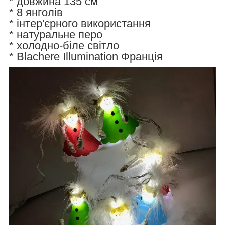
* довжина 135 см
* 8 янголів
* інтер'єрного використання
* натуральне перо
* холодно-біле світло
* Blachere Illumination Франція