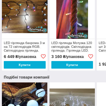
LED гірлянда бахрома 3 м
LED гірлянда Мотузка 120
LED-
на 72 світлодіодів RGB.
світлодіодів. Світлодіодна
шт 1
Світлодіодна гірлянда.
гірлянда. Гірлянда LED.
Світ
Виробництво Франція.
Виробництво Франція.
Гірл
6 449
3 160
₴/упаковка
₴/упаковка
Виро
1 9
Купити
Купити
Подібні товари компанії