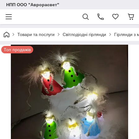
НПП ООО "Аврорасвет"
Товари та послуги
Світлодіодні гірлянди
Гірлянди з 
Топ продажів