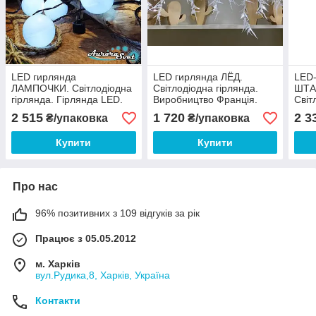
LED гирлянда
LED гирлянда ЛЁД.
LED
ЛАМПОЧКИ. Світлодіодна
Світлодіодна гірлянда.
ШТА
гірлянда. Гірлянда LED.
Виробництво Франція.
Світ
Виробництво Франція.
Виро
2 515
1 720
2 3
₴/упаковка
₴/упаковка
Купити
Купити
Про нас
96% позитивних з 109 відгуків за рік
Працює з 05.05.2012
м. Харків
вул.Рудика,8, Харків, Україна
Контакти