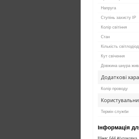
Напруга
Ступінь захисту IP
Колір світіння
Стан
Кількість світлодіод
Кут свічення
Довжина шнура жив
Додаткові хар
Колір проводу
Користувальни
Термін служби
Інформація дл
Ціна:
644 ₴/упаковка