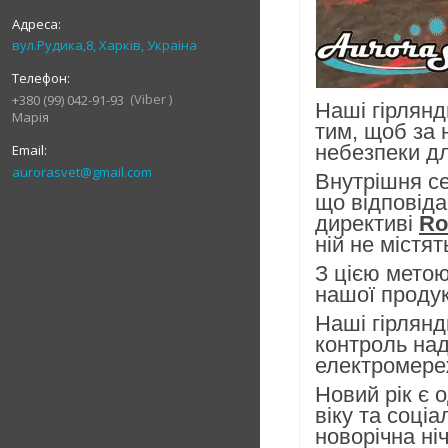
вул.Рудика,8, Харків, Україна
Viber
+380 (99) 042-91-93
Наші гірлянд
Марія
тим, щоб за 
небезпеки дл
aurorasvet@gmail.com
Внутрішня се
що відповіда
директиві
R
ній не містя
З цією метою
нашої продук
Наші гірлянд
контроль над
електромереж
Новий рік є 
віку та соці
новорічна н