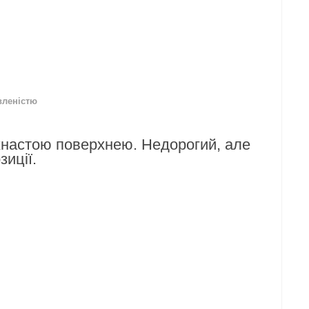
вленістю
ухнастою поверхнею. Недорогий, але
иції.