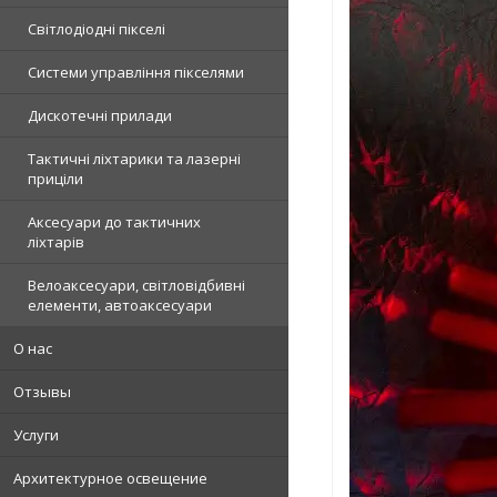
Світлодіодні пікселі
Системи управління пікселями
Дискотечні прилади
Тактичні ліхтарики та лазерні
приціли
Аксесуари до тактичних
ліхтарів
Велоаксесуари, світловідбивні
елементи, автоаксесуари
О нас
Отзывы
Услуги
Архитектурное освещение