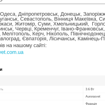
, Одеса, Дніпропетровськ, Донецьк, Запоріжж
уганськ, Севастополь, Вінниця Макеївка, 
ркаси, Житомір, Суми, Хмельницький, Горло
нськ, Червці, Кременчуг, Івано-Франковськ,
 Мелітополь, Керч, Нікополь, Північнодонец
влоград, Євпаторія, Лісичанськ, Камінець-
ів на нашому сайті:
svet.com.ua
и
сть
3.6 Вт
Аurorasvet
Франція