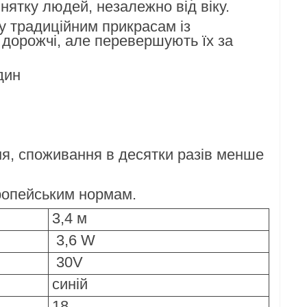
инятку людей, незалежно від віку.
у традиційним прикрасам із
 дорожчі, але перевершують їх за
дин
, споживання в десятки разів менше
європейським нормам.
3,4 м
3,6 W
30V
синій
18