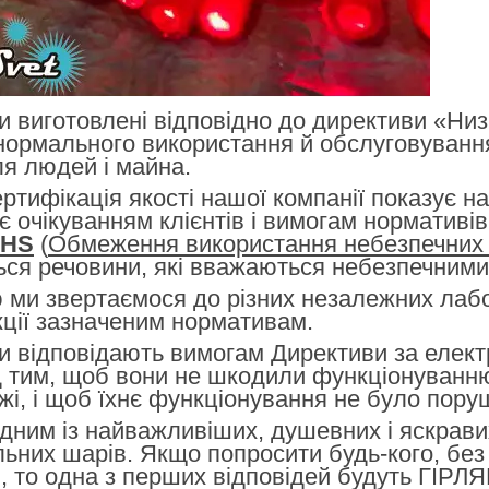
и виготовлені відповідно до директиви «Низ
нормального використання й обслуговуванн
я людей і майна.
ртифікація якості нашої компанії показує н
є очікуванням клієнтів і вимогам нормативі
oHS
(
Обмеження використання небезпечних
ться речовини, які вважаються небезпечними
 ми звертаємося до різних незалежних лабо
ції зазначеним нормативам.
и відповідають вимогам Директиви за елект
 тим, щоб вони не шкодили функціонуванню 
і, і щоб їхнє функціонування не було пор
одним із найважливіших, душевних і яскрави
альних шарів. Якщо попросити будь-кого, бе
іч, то одна з перших відповідей будуть ГІ