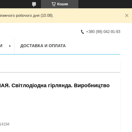
Кошик
лижчого робочого дня (10.08).
+380 (99) 042-91-93
И
ДОСТАВКА И ОПЛАТА
Я. Світлодіодна гірлянда. Виробництво
14194