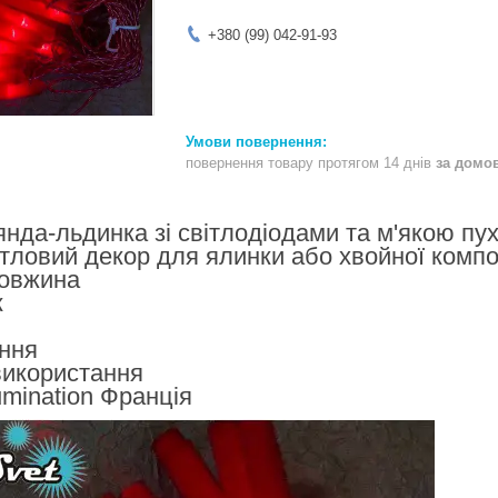
+380 (99) 042-91-93
повернення товару протягом 14 днів
за домо
янда-льдинка зі світлодіодами та м'якою п
тловий декор для ялинки або хвойної композ
довжина
к
ення
 використання
lumination Франція