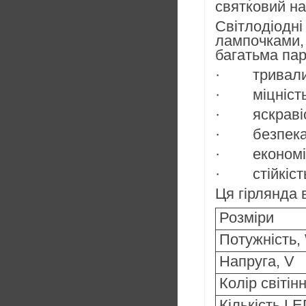
святковий на
Світлодіодні
лампочками, 
багатьма пар
· тривалий 
· міцність,
· яскравіст
· безпека, 
· економічн
· стійкість
Ця гірлянда 
Розміри
Потужність,
Напруга, V
Колір світін
Кількість L