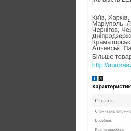
Київ, Харків
Маріуполь, Л
Чернігов, Че
Дніпродзержи
Краматорськ,
Алчевськ, Па
Більше товар
http://aurora
Характеристик
Основні
Споживана потужні
Виробник
Країна виробник