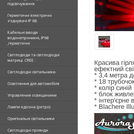
підсвічування.
Герметичні електричні
з'єднувачі IP 68.
Кабельні вводи
водонепроникні, IP68
,герметичні
Світлодіоди та світлодіодні
матриці .CREE .
Красива гірл
ефектний сві
Світлодіодні світильники.
* 3,4 метра 
* 18 трубочо
Освітлення для автомобіля
* колір синій
* блок живл
Управление освещением
* інтер'єрне
* Blachere Il
Лампи едісона (ретро)
Оригінальні світильники
Світлодіодні гірлянди