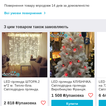
Повернення товару впродовж 14 днів за домовленістю
Всі умови повернення
З цим товаром також замовляють
LED гірлянда ШТОРА.2
LED гірлянда КЛУБНІЧКА.
LED 
м*2 м. Тепло-біла.
Світлодіодна гірлянда.
на 7
Світлодіодна гірлянда.
Виробництво Франція.
Світ
Виробництво Франція.
Виро
1 508
6 4
₴/упаковка
2 818
₴/упаковка
Купити