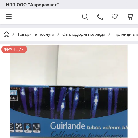
НПП ООО "Аврорасвет"
Товари та послуги
Світлодіодні гірлянди
Гірлянди з 
ФРАНЦИЯ