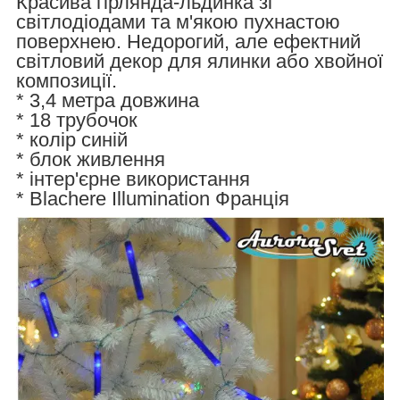
Красива гірлянда-льдинка зі
світлодіодами та м'якою пухнастою
поверхнею. Недорогий, але ефектний
світловий декор для ялинки або хвойної
композиції.
* 3,4 метра довжина
* 18 трубочок
* колір синій
* блок живлення
* інтер'єрне використання
* Blachere Illumination Франція