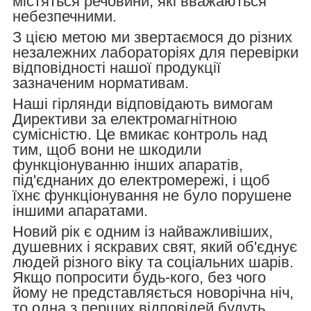
містяться речовини, які вважаються
небезпечними.
З цією метою ми звертаємося до різних
незалежних лабораторіях для перевірки
відповідності нашої продукції
зазначеним нормативам.
Наші гірлянди відповідають вимогам
Директиви за електромагнітною
сумісністю. Це вмикає контроль над
тим, щоб вони не шкодили
функціонуванню інших апаратів,
під'єднаних до електромережі, і щоб
їхнє функціонування не було порушене
іншими апаратами.
Новий рік є одним із найважливіших,
душевних і яскравих свят, який об'єднує
людей різного віку та соціальних шарів.
Якщо попросити будь-кого, без чого
йому не представляється новорічна ніч,
то одна з перших відповідей будуть