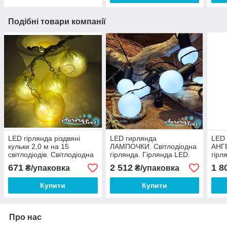
Подібні товари компанії
LED гірлянда різдвяні
LED гирлянда
LED 
кульки 2,0 м на 15
ЛАМПОЧКИ. Світлодіодна
АНГЕ
світлодіодів. Світлодіодна
гірлянда. Гірлянда LED.
гірл
гірлянда. Виробництво
Виробництво Франція.
Фран
671
2 512
1 8
₴/упаковка
₴/упаковка
Франція.
Купити
Купити
Про нас