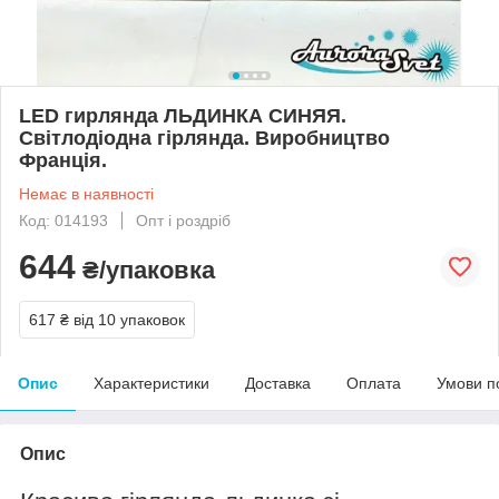
LED гирлянда ЛЬДИНКА СИНЯЯ.
Світлодіодна гірлянда. Виробництво
Франція.
Немає в наявності
Код: 014193
Опт і роздріб
644
₴/упаковка
617 ₴
від 10 упаковок
Опис
Характеристики
Доставка
Оплата
Умови п
Опис