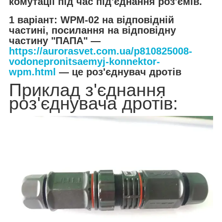
комутації під час під'єднання роз'ємів.
1 варіант: WPМ-02 на відповідній
частині, посилання на відповідну
частину "ПАПА" —
https://aurorasvet.com.ua/p810825008-
vodonepronitsaemyj-konnektor-
wpm.html
— це роз'єднувач дротів
Приклад з'єднання
роз'єднувача дротів: