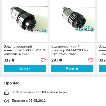
Водонепроникний
Водонепроникний
Вод
конектор WPF-0300 M25 3
конектор WPM-0200 M25
кон
контакти "мама".
2 контакти "тато".
3 ко
Водостійкий роз'єм IP-67.
Водостійкий роз'єм IP-67.
Водо
317
293
317
₴
₴
Герметичний роз'єм.
Герметичний роз'єм.
Герм
Купити
Купити
Про нас
96% позитивних з 109 відгуків за рік
Працює з 05.05.2012