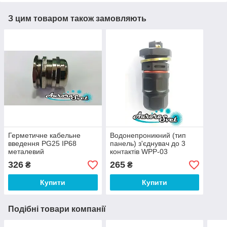
З цим товаром також замовляють
Герметичне кабельне
Водонепроникний (тип
введення PG25 IP68
панель) з'єднувач до 3
металевий
контактів WPP-03
водонепроникний. Для
Туреччина. Водостійкий
326
265
₴
₴
басейнів,
роз'єм IP-68.
акваріумів,фонтанів,
Купити
Купити
поміст
Подібні товари компанії