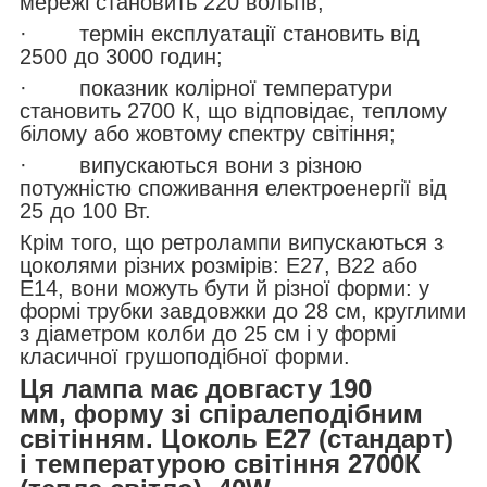
мережі становить 220 вольтів;
· термін експлуатації становить від
2500 до 3000 годин;
· показник колірної температури
становить 2700 К, що відповідає, теплому
білому або жовтому спектру світіння;
· випускаються вони з різною
потужністю споживання електроенергії від
25 до 100 Вт.
Крім того, що ретролампи випускаються з
цоколями різних розмірів: E27, B22 або
E14, вони можуть бути й різної форми: у
формі трубки завдовжки до 28 см, круглими
з діаметром колби до 25 см і у формі
класичної грушоподібної форми.
Ця лампа має довгасту 190
мм, форму зі спіралеподібним
світінням. Цоколь Е27 (стандарт)
і температурою світіння 2700К