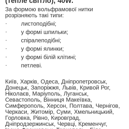
(тепле світло), 40W.
За формою вольфрамової нитки
розрізняють такі типи:
· листоподібні;
· у формі шпильки;
· спіралеподібні;
· у формі ялинки;
· у формі білій клітині;
· петлеві.
Київ, Харків, Одеса, Дніпропетровськ,
Донецьк, Запоріжжя, Львів, Кривой Рог,
Ніколаєв, Маріуполь, Луганськ,
Севастополь, Вінниця Макеївка,
Симферополь, Херсон, Полтава, Чернігов,
Черкаси, Житомір, Суми, Хмельницький,
Горловка, Рівно, Кировград,
Дніпродзержинськ, Червці, Кременчуг,