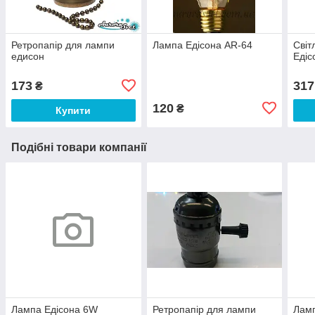
Ретропапір для лампи
Лампа Едісона AR-64
Світ
едисон
Едіс
173
317
₴
120
₴
Купити
Подібні товари компанії
Лампа Едісона 6W
Ретропапір для лампи
Ламп