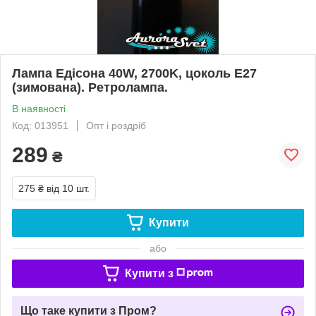
Лампа Едісона 40W, 2700K, цоколь Е27
(зимована). Ретролампа.
В наявності
Код: 013951
Опт і роздріб
289
₴
275 ₴
від 10 шт.
Купити
або
Купити з
Що таке купити з Пром?