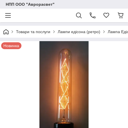
НПП ООО "Аврорасвет"
Товари та послуги
Лампи едісона (ретро)
Лампа Еді
Новинка