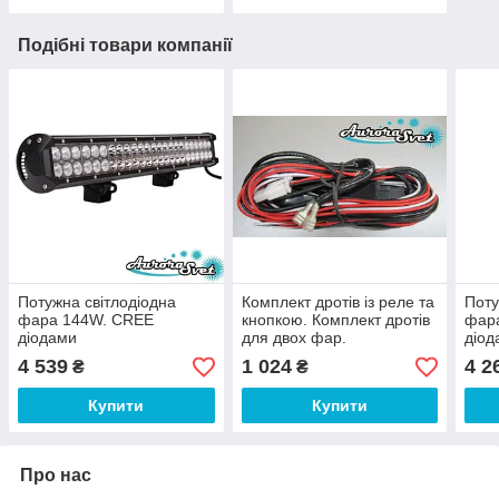
Подібні товари компанії
Потужна світлодіодна
Комплект дротів із реле та
Поту
фара 144W. CREE
кнопкою. Комплект дротів
фар
діодами
для двох фар.
діод
4 539
1 024
4 2
₴
₴
Купити
Купити
Про нас