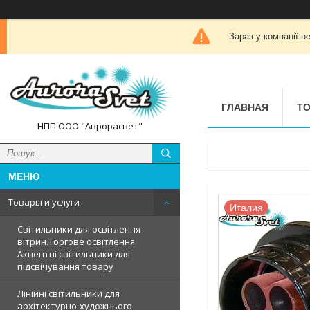
Зараз у компанії н
ГЛАВНАЯ
ТО
НПП ООО "Аврорасвет"
Товары и услуги
Италия
Світильники для освітлення
вітрин.Торгове освітлення.
Акцентні світильники для
підсвічування товару
Лінійні світильники для
архітектурно-художнього