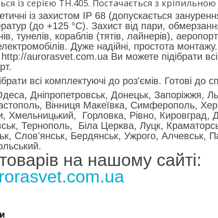
ься із серією TH.405. Постачається з кріпильною
тичні із захистом IP 68 (допускається занурення
ратур (до +125 °C). Захист від пари, обмерзанн
ів, тунелів, кораблів (тятів, лайнерів), аеропор
лектромобілів. Дуже надійні, простота монтажу.
http://aurorasvet.com.ua Ви можете підібрати всі
рт.
брати всі комплектуючі до роз'ємів. Готові до спі
 Одеса, Дніпропетровськ, Донецьк, Запоріжжя, Ль
астополь, Вінниця Макеївка, Симферополь, Херс
, Хмельницький, Горловка, Рівно, Кировград, Д
ськ, Тернополь, Біла Церква, Луцк, Краматорсь
ьк, Слов'янськ, Бердянськ, Ужрого, Алчевськ, П
ольський.
товарів на нашому сайті:
urorasvet.com.ua
и