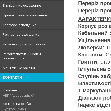
Переріз про
Внутренние освещение
Переріз про
Промышленное освещение
ХАРАКТЕРИ
Торговое освещение
Корпус роз'
Кабельний 
Рекламное освещение
Ущільнення
Дизайн и проектирование
Люверси:
T
Ремонт светильников и
Контакти:
Cu
прожекторов
Гвинти:
ста
Монтажные работы
Імпульсна с
Ступінь за
КОНТАКТИ
Властивості
T-маркуван
НВП "Аврорасвітло"
Діапазон ро
Індекс відс
Куліков Роман