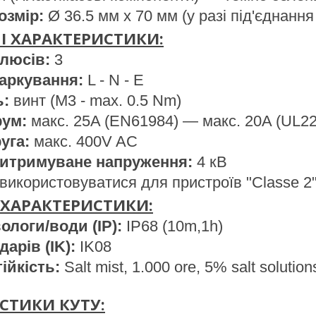
озмір:
Ø 36.5 мм x 70 мм (у разі під'єднанн
І ХАРАКТЕРИСТИКИ:
олюсів:
3
маркування:
L - N - E
ь:
винт (M3 - max. 0.5 Nm)
рум:
макс. 25A (EN61984) — макс. 20A (UL22
уга:
макс. 400V AC
витримуване напруження:
4 кВ
використовуватися для пристроїв "Classe 2"
 ХАРАКТЕРИСТИКИ:
вологи/води (IP):
IP68 (10m,1h)
дарів (IK):
IK08
тійкість:
Salt mist, 1.000 ore, 5% salt soluti
СТИКИ КУТУ: