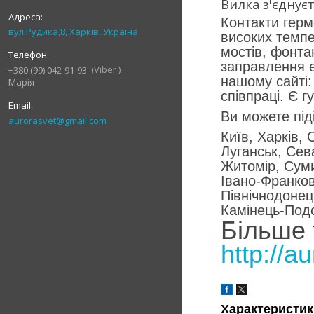
Вилка з'єднуєт
Контакти герме
вул.Рудика,8, Харків, Україна
високих темпе
мостів, фонтан
заправлення е
Viber
+380 (99) 042-91-93
нашому сайті: 
Марія
співпраці. Є гу
Ви можете піді
aurorasvet@gmail.com
Київ, Харків,
Луганськ, Сев
Житомір, Суми
Івано-Франков
Північнодонец
Камінець-Под
Більше 
http://a
Характеристик