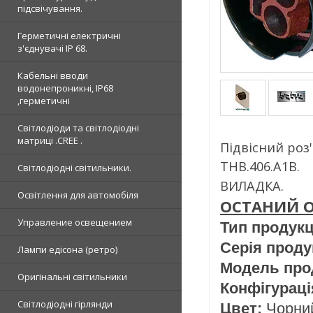
підсвічування.
Герметичні електричні
з'єднувачі IP 68.
Кабельні вводи
водонепроникні, IP68
,герметичні
Світлодіоди та світлодіодні
матриці .CREE .
Підвісний роз
THB.406.A1B.
Світлодіодні світильники.
ВИЛАДКА.
Освітлення для автомобіля
ОСТАНИЙ О
Управление освещением
Тип продукц
Серія проду
Лампи едісона (ретро)
Модель про
Оригінальні світильники
Конфігураці
Світлодіодні гірлянди
Цвет:
Чорний