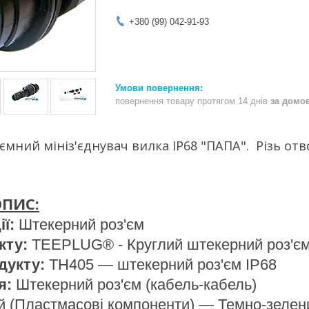
+380 (99) 042-91-93
повернення товару протягом 14 днів
за домо
'ємний мініз'єднувач вилка IP68 "ПАПА". Різь от
ПИС:
ії:
Штекерний роз'єм
кту:
TEEPLUG® - Круглий штекерний роз'єм
дукту:
TH405 — штекерний роз'єм IP68
я:
Штекерний роз'єм (кабель-кабель)
 (Пластмасові компоненти) — Темно-зелени