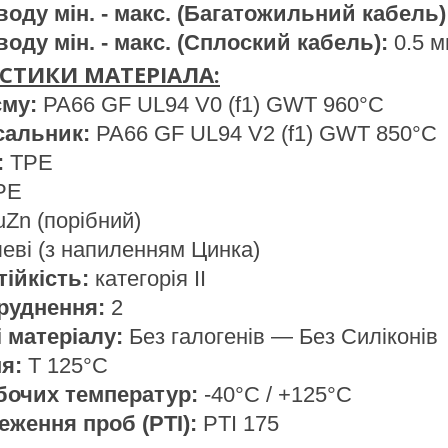
воду мін. - макс. (Багатожильний кабель)
воду мін. - макс. (Сплоский кабель):
0.5 м
СТИКИ МАТЕРІАЛА:
єму:
PA66 GF UL94 V0 (f1) GWT 960°C
сальник:
PA66 GF UL94 V2 (f1) GWT 850°C
:
TPE
PE
Zn (порібний)
леві (з напиленням Цинка)
тійкість:
категорія II
бруднення:
2
 матеріалу:
Без галогенів — Без Силіконів
ня:
T 125°C
бочих температур:
-40°C / +125°C
теження проб (PTI):
PTI 175