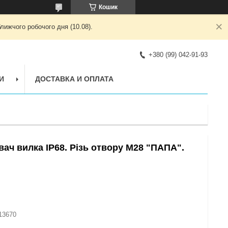
Кошик
лижчого робочого дня (10.08).
+380 (99) 042-91-93
И
ДОСТАВКА И ОПЛАТА
вач вилка IP68. Різь отвору М28 "ПАПА".
13670