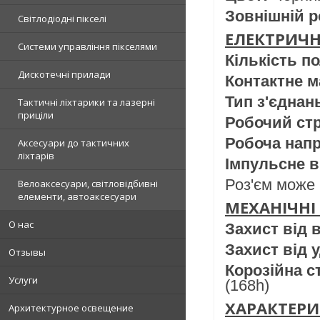
Зовнішній р
Світлодіодні пікселі
ЕЛЕКТРИЧН
Системи управління пікселями
Кількість п
Дискотечні прилади
Контактне 
Тип з'єднан
Тактичні ліхтарики та лазерні
приціли
Робочий ст
Робоча напр
Аксесуари до тактичних
ліхтарів
Імпульсне 
Роз'єм може 
Велоаксесуари, світловідбивні
елементи, автоаксесуари
МЕХАНІЧНІ
О нас
Захист від 
Захист від у
Отзывы
Корозійна с
Услуги
(168h)
ХАРАКТЕРИ
Архитектурное освещение