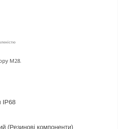
вленістю
вору М28.
 IP68
й (Резинові компоненти)