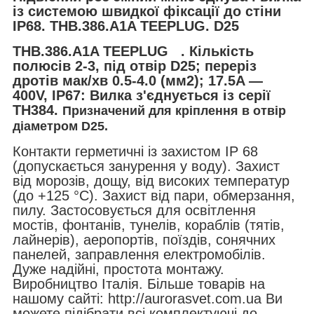
із системою швидкої фіксації до стіни
IP68. THB.386.A1A TEEPLUG. D25
THB.386.A1A TEEPLUG . Кількість
полюсів 2-3, під отвір D25; переріз
дротів мак/хв 0.5-4.0 (мм2); 17.5A —
400V, IP67: Вилка з'єднується із серії
TH384.
Призначений для кріплення в отвір
діаметром D25.
Контакти герметичні із захистом IP 68
(допускається занурення у воду). Захист
від морозів, дощу, від високих температур
(до +125 °C). Захист від пари, обмерзання,
пилу. Застосовується для освітлення
мостів, фонтанів, тунелів, кораблів (тятів,
лайнерів), аеропортів, поїздів, сонячних
панелей, заправлення електромобілів.
Дуже надійні, простота монтажу.
Виробництво Італія. Більше товарів на
нашому сайті: http://aurorasvet.com.ua Ви
можете підібрати всі комплектуючі до