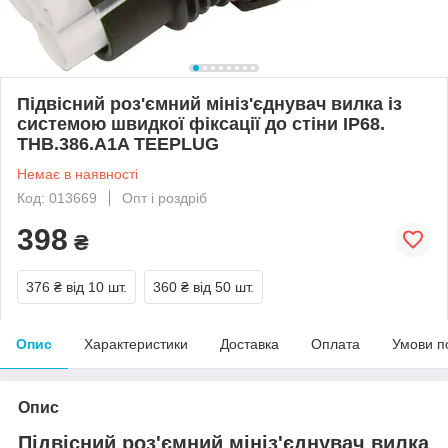
Підвісний роз'ємний мініз'єднувач вилка із
системою швидкої фіксації до стіни IP68.
THB.386.A1A TEEPLUG
Немає в наявності
Код: 013669
Опт і роздріб
398
₴
376 ₴
від 10 шт.
360 ₴
від 50 шт.
Опис
Характеристики
Доставка
Оплата
Умови п
Опис
Підвісний роз'ємний мініз'єднувач вилка