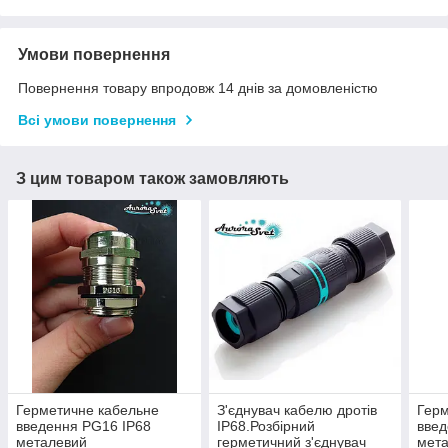
Умови повернення
Повернення товару впродовж 14 днів за домовленістю
Всі умови повернення
З цим товаром також замовляють
Герметичне кабельне
З'єднувач кабелю дротів
Герм
введення PG16 IP68
IP68.Розбірний
введ
металевий
герметичний з'єднувач
мет