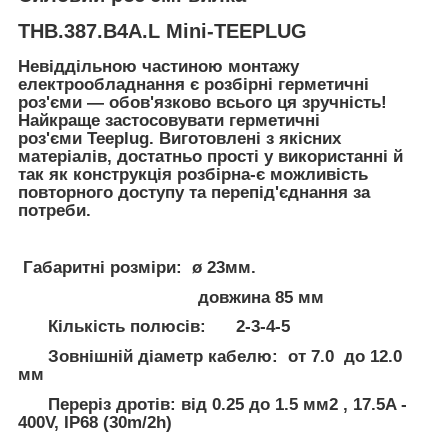
THB.387.B4A.L Mini-TEEPLUG
Невіддільною частиною монтажу
електрообладнання є розбірні герметичні
роз'єми — обов'язково всього ця зручність!
Найкраще застосовувати герметичні
роз'єми Teeplug. Виготовлені з якісних
матеріалів, достатньо прості у використанні й
так як конструкція розбірна-є можливість
повторного доступу та перепід'єднання за
потреби.
Габаритні розміри: ø 23мм.
довжина 85 мм
Кількість полюсів: 2-3-4-5
Зовнішній діаметр кабелю: от 7.0 до 12.0
мм
Переріз дротів: від 0.25 до 1.5 мм2 , 17.5A -
400V, IP68 (30m/2h)