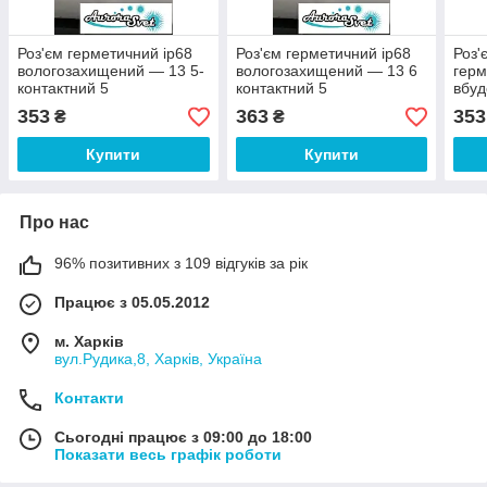
Роз'єм герметичний ip68
Роз'єм герметичний ip68
Роз'
вологозахищений — 13 5-
вологозахищений — 13 6
герм
контактний 5
контактний 5
вбуд
А.Герметичний з'єднувач
А.Герметичний з'єднувач
4 ко
353
363
353
₴
₴
кабелю IP68.
кабелю IP68.
Купити
Купити
Про нас
96% позитивних з 109 відгуків за рік
Працює з 05.05.2012
м. Харків
вул.Рудика,8, Харків, Україна
Контакти
Сьогодні працює з 09:00 до 18:00
Показати весь графік роботи