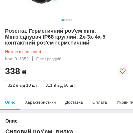
Розетка. Герметичний роз'єм mini.
Мініз'єднувач IP68 круглий. 2х-3х-4х-5
контактний роз'єм герметичний
Немає в наявності
Код: 013652
Опт і роздріб
338
₴
322 ₴
від 10 шт.
311 ₴
від 50 шт.
Опис
Характеристики
Доставка
Оплата
Умови п
Опис
Силовий роз'єм. вилка