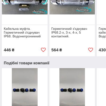
Кабельна муфта.
Герметичний з'єднувач
Герм
Герметичний з'єднувач
IP68.2-х, 3-х, 4-х, 5
кабе
IP68. Водонепроникний
контактний.
Вод
з'єднувач герметичний.
з'єд
446
564
430
₴
₴
Подібні товари компанії