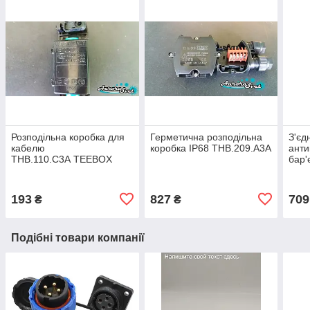
Розподільна коробка для
Герметична розподільна
З'єд
кабелю
коробка IP68 THB.209.A3A
анти
THB.110.C3A TEEBOX
бар'
IP44
193
827
709
₴
₴
Подібні товари компанії