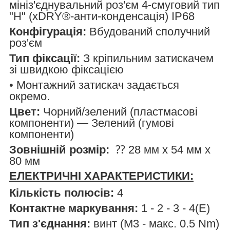
мініз'єднувальний роз'єм 4-смуговий тип
"H" (xDRY®-анти-конденсація) IP68
Конфігурація:
Вбудований сполучний
роз'єм
Тип фіксації:
З кріпильним затискачем
зі швидкою фіксацією
• Монтажний затискач задається
окремо.
Цвет:
Чорний/зелений (пластмасові
компоненти) — Зелений (гумові
компоненти)
Зовнішній розмір:
⁇ 28 мм x 54 мм х
80 мм
ЕЛЕКТРИЧНІ ХАРАКТЕРИСТИКИ:
Кількість полюсів:
4
Контактне маркування:
1 - 2 - 3 - 4(E)
Тип з'єднання:
винт (M3 - макс. 0.5 Nm)