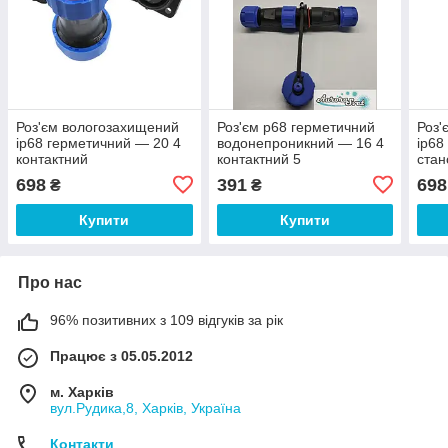
Роз'єм вологозахищений
Роз'єм p68 герметичний
Роз'
ip68 герметичний — 20 4
водонепроникний — 16 4
ip68
контактний
контактний 5
стан
панельний.Герметичний
А.Межкабельний з'єднувач
пане
698
391
698
₴
₴
з'єднувач кабелю IP68.
кабелю IP68.
з'єд
Купити
Купити
Про нас
96% позитивних з 109 відгуків за рік
Працює з 05.05.2012
м. Харків
вул.Рудика,8, Харків, Україна
Контакти