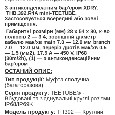
З антиконденсатним бар'єром XDRY.
THB.392.R4A mini-TEETUBE.
Застосовується всередині або зовні
приміщення.
Габаритні розміри (мм) 28 x 54 x 80, к-во
полюсів 2 — 3 4, зовнішній діаметр
кабелю мак/хв main 7.0 — 12.0 мм branch
7.0 — 12.0 мм, переріз дротів мак/хв 0.5
— 1.5 (мм2), 17.5 A — 450 V, IP68
(30m/2h), (1) — з антиконденсаційним
бар'єром
ОСТАНИЙ ОПИС:
Тип продукції:
Муфта сполучна
(багаторазова)
Серія продукту:
TEETUBE® -
Вбудовані та з'єднувальні круглі роз'єми
IP68/IP69K
Модель продукту:
TH392 — Круглий