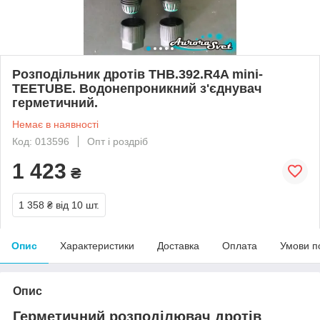
Розподільник дротів THB.392.R4A mini-
TEETUBE. Водонепроникний з'єднувач
герметичний.
Немає в наявності
Код: 013596
Опт і роздріб
1 423
₴
1 358 ₴
від 10 шт.
Опис
Характеристики
Доставка
Оплата
Умови п
Опис
Герметичний розподілювач дротів