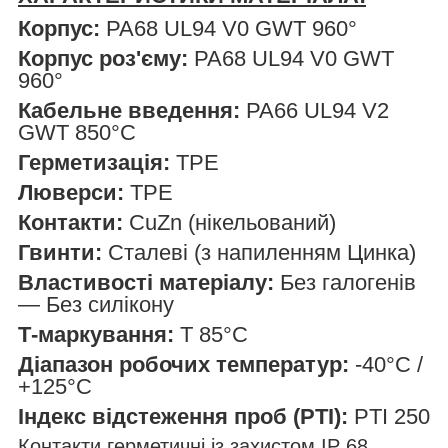
Корпус:
PA68 UL94 V0 GWT 960°
Корпус роз'єму:
PA68 UL94 V0 GWT
960°
Кабельне введення:
PA66 UL94 V2
GWT 850°C
Герметизація:
TPE
Люверси:
TPE
Контакти:
CuZn (нікельований)
Гвинти:
Сталеві (з напиленням Цинка)
Властивості матеріалу:
Без галогенів
— Без силікону
Т-маркування:
T 85°C
Діапазон робочих температур:
-40°C /
+125°C
Індекс відстеження проб (PTI):
PTI 250
Контакти герметичні із захистом IP 68