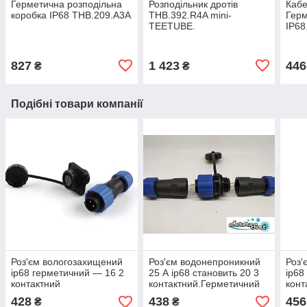
Герметична розподільна
Розподільник дротів
Кабе
коробка IP68 THB.209.A3A
THB.392.R4A mini-
Герм
TEETUBE.
IP68
Водонепроникний
з'єд
з'єднувач герметичний.
827
1 423
446
₴
₴
Подібні товари компанії
Роз'єм вологозахищений
Роз'єм водонепроникний
Роз'
ip68 герметичний — 16 2
25 А ip68 становить 20 3
ip68
контактний
контактний.Герметичний
конт
панельний.Герметичний
з'єднувач кабелю ДО 380
пане
428
438
456
₴
₴
з'єднувач кабелю IP68.
В
з'єд