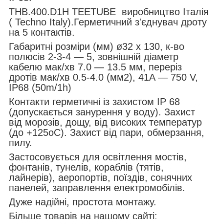
THB.400.D1H TEETUBE виробництво Італія
( Techno Italy).Герметичний з'єднувач дроту
на 5 контактів.
Габаритні розміри (мм) ø32 x 130, к-во
полюсів 2-3-4 — 5, зовнішній діаметр
кабелю мак/хв 7.0 — 13.5 мм, переріз
дротів мак/хв 0.5-4.0 (мм2), 41A — 750 V,
IP68 (50m/1h)
Контакти герметичні із захистом IP 68
(допускається занурення у воду). Захист
від морозів, дощу, від високих температур
(до +125
о
С). Захист від пари, обмерзання,
пилу.
Застосовується для освітлення мостів,
фонтанів, тунелів, кораблів (тятів,
лайнерів), аеропортів, поїздів, сонячних
панелей, заправлення електромобілів.
Дуже надійні, простота монтажу.
Більше товарів на нашому сайті: