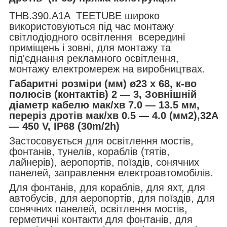
THB.390.A1A TEETUBE широко
використовуються під час монтажу
світлодіодного освітлення всередині
приміщень і зовні, для монтажу та
під'єднання рекламного освітлення,
монтажу електромереж на виробництвах.
Габаритні розміри (мм) ø23 x 68, к-во
полюсів (контактів) 2 — 3, Зовнішній
діаметр кабелю мак/хв 7.0 — 13.5 мм,
переріз дротів мак/хв 0.5 — 4.0 (мм2),32A
— 450 V, IP68 (30m/2h)
Застосовується для освітлення мостів,
фонтанів, тунелів, кораблів (тятів,
лайнерів), аеропортів, поїздів, сонячних
панелей, заправлення електроавтомобілів.
Для фонтанів, для кораблів, для яхт, для
автобусів, для аеропортів, для поїздів, для
сонячних панелей, освітлення мостів,
герметичні контакти для фонтанів, для