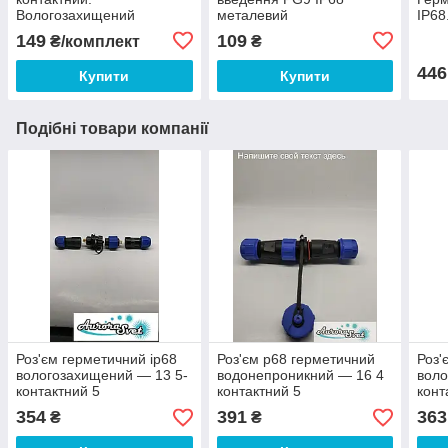
Вологозахищений
металевий
IP68
комплект роз'єму (мама +
водонепроникний
з'єд
149
109
₴/комплект
₴
папа). Герметичний
роз'єм.IP67.4pin
446
Купити
Купити
Подібні товари компанії
Роз'єм герметичний ip68
Роз'єм p68 герметичний
Роз'
вологозахищений — 13 5-
водонепроникний — 16 4
воло
контактний 5
контактний 5
конт
А.Герметичний з'єднувач
А.Межкабельний з'єднувач
А.Ге
354
391
363
₴
₴
кабелю IP68.
кабелю IP68.
кабе