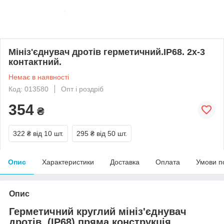
Мініз'єднувач дротів герметичний.IP68. 2х-3
контактний.
Немає в наявності
Код: 013580
Опт і роздріб
354
₴
322 ₴
від 10 шт.
295 ₴
від 50 шт.
Опис
Характеристики
Доставка
Оплата
Умови п
Опис
Герметичний круглий мініз'єднувач
дротів (IP68) пряма конструкція.