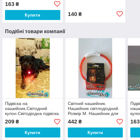
кулон.Світодіодна підвіска
брелок для вихованця.
163
₴
140
₴
Купити
Подібні товари компанії
Підвіска на
Світний нашийник.
Підв
нашийник.Світодний
Нашийник світлодіодний.
наши
кулон.Світодіодна підвіска.
Розмір М. Нашийник для
куло
Для собаки. Для кішки.
собак і кішок
куло
209
442
163
₴
₴
Для вихованця.
Купити
Купити