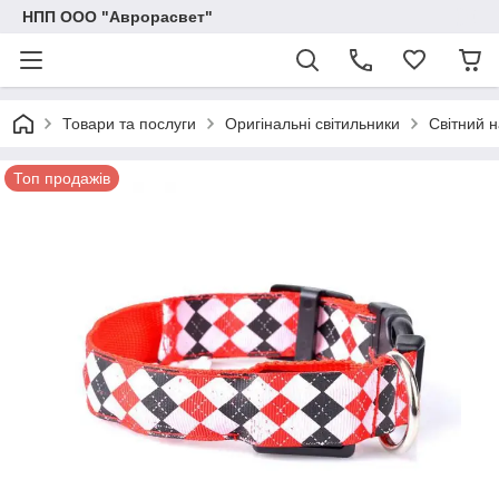
НПП ООО "Аврорасвет"
Товари та послуги
Оригінальні світильники
Світний 
Топ продажів