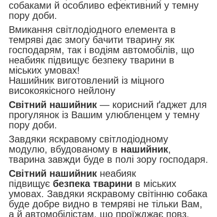
собаками й особливо ефективний у темну
пору доби.
Вмикання світлодіодного елемента в
темряві дає змогу бачити тварину як
господарям, так і водіям автомобілів, що
неабияк підвищує безпеку тварини в
міських умовах!
Нашийник виготовлений із міцного
високоякісного нейлону
Світний нашийник
— корисний ґаджет для
прогулянок із Вашим улюбленцем у темну
пору доби.
Завдяки яскравому світлодіодному
модулю, вбудованому в
нашийник
,
тварина завжди буде в полі зору господаря.
Світний нашийник
неабияк
підвищує
безпека тварини
в міських
умовах. Завдяки яскравому світінню собака
буде добре видно в темряві не тільки Вам,
а й автомобілістам, що проїжджає повз.