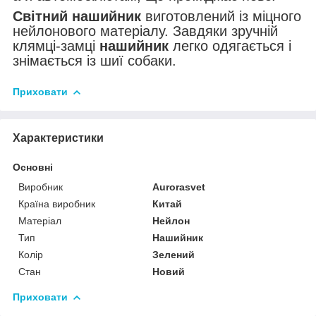
Світний нашийник
виготовлений із міцного
нейлонового матеріалу. Завдяки зручній
клямці-замці
нашийник
легко одягається і
знімається із шиї собаки.
Приховати
Характеристики
Основні
Виробник
Аurorasvet
Країна виробник
Китай
Матеріал
Нейлон
Тип
Нашийник
Колір
Зелений
Стан
Новий
Приховати