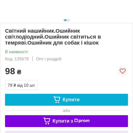
Світний нашийник.Ошийник
світлодіодний.Ошийник світиться в
темряві.Ошийник для собак і кішок
В наявності
Код: 135678
Опт і роздріб
98
₴
78 ₴
від 10 шт.
Купити
або
Купити з