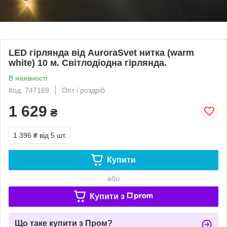
LED гірлянда від AuroraSvet нитка (warm
white) 10 м. Світлодіодна гірлянда.
В наявності
Код: 747169
Опт і роздріб
1 629
₴
1 396 ₴
від 5 шт.
Купити
або
Купити з
Що таке купити з Пром?