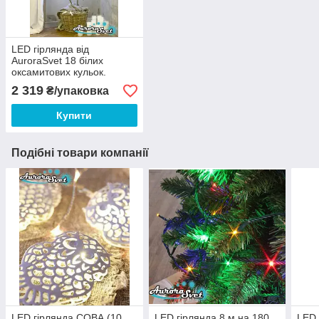
LED гірлянда від
AuroraSvet 18 білих
оксамитових кульок.
Світлодіодна гірлянда.
2 319
₴/упаковка
Гірлянда LED.
Купити
Подібні товари компанії
LED гірлянда СОВА (10
LED гірлянда 8 м на 180
LED 