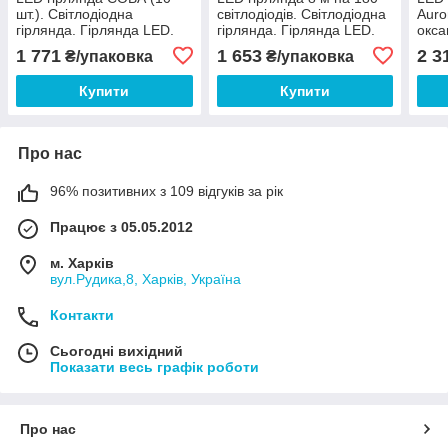
шт.). Світлодіодна
світлодіодів. Світлодіодна
Auro
гірлянда. Гірлянда LED.
гірлянда. Гірлянда LED.
окса
Виробництво Франція.
Світ
1 771
1 653
2 3
₴/упаковка
₴/упаковка
Гірл
Купити
Купити
Про нас
96% позитивних з 109 відгуків за рік
Працює з 05.05.2012
м. Харків
вул.Рудика,8, Харків, Україна
Контакти
Сьогодні вихідний
Показати весь графік роботи
Про нас