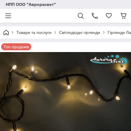
НПП ООО "Аврорасвет"
Товари та послуги
Світлодіодні гірлянди
Гірлянди Л
Топ продажів