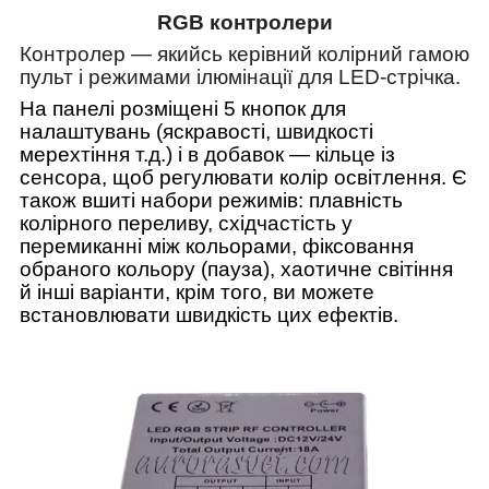
RGB контролери
Контролер — якийсь керівний колірний гамою
пульт і режимами ілюмінації для
LED
-стрічка.
На панелі розміщені 5 кнопок для
налаштувань (яскравості, швидкості
мерехтіння т.д.) і в добавок — кільце із
сенсора, щоб регулювати колір освітлення. Є
також вшиті набори режимів: плавність
колірного переливу, східчастість у
перемиканні між кольорами, фіксовання
обраного кольору (пауза), хаотичне світіння
й інші варіанти, крім того, ви можете
встановлювати швидкість цих ефектів.