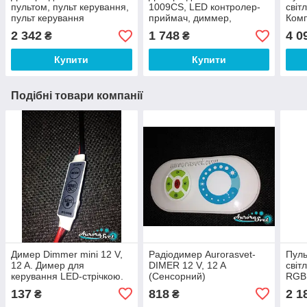
пультом, пульт керування,
1009CS, LED контролер-
світ
пульт керування
приймач, диммер,
Комп
світлодіодами, диммер
диммер для пульта
конд
2 342
1 748
4 0
₴
₴
бездротовий
Купити
Купити
Подібні товари компанії
Димер Dimmer mini 12 V,
Радіодимер Aurorasvet-
Пуль
12 A. Димер для
DIMER 12 V, 12 A
світ
керування LED-стрічкою.
(Сенсорний)
RGB
Керування світлом.
пуль
137
818
2 1
₴
₴
світ