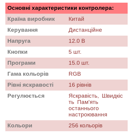
Основні характеристики контролера:
Країна виробник
Китай
Керування
Дистанційне
Напруга
12.0 В
Кнопки
5 шт.
Програми
15.0 шт.
Гама кольорів
RGB
Рівні яскравості
16 рівнів
Регулюється
Яскравість,
Швидкіс
ть
Пам'ять
останнього
настроювання
Кольори
256 кольорів