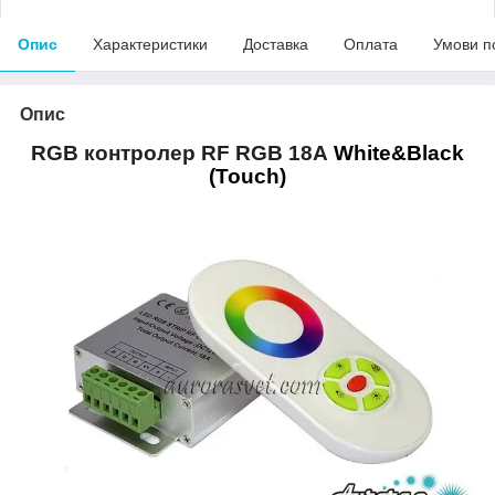
Опис
Характеристики
Доставка
Оплата
Умови п
Опис
RGB контролер
RF RGB 18А
White&Black
(Touch)