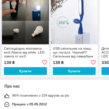
Світлодіодна мінілампа
USB-світильник на ніжці,
Дитя
юсб.Лампа від white. LED
що гнуться. Чорний!!!
AC22
лампа от юсб
Світильник від павербанк
LED 
139
139
330
₴
₴
Купити
Купити
Про нас
96% позитивних з 109 відгуків за рік
Працює з 05.05.2012