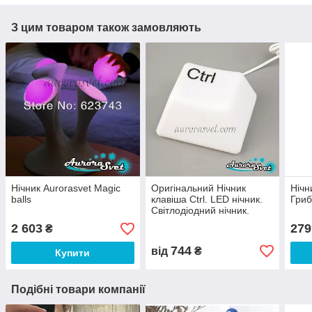
З цим товаром також замовляють
Нічник Aurorasvet Magic
Оригінальний Нічник
Нічн
balls
клавіша Ctrl. LED нічник.
Гриб
Світлодіодний нічник.
2 603
279
₴
744
від
₴
Купити
Подібні товари компанії