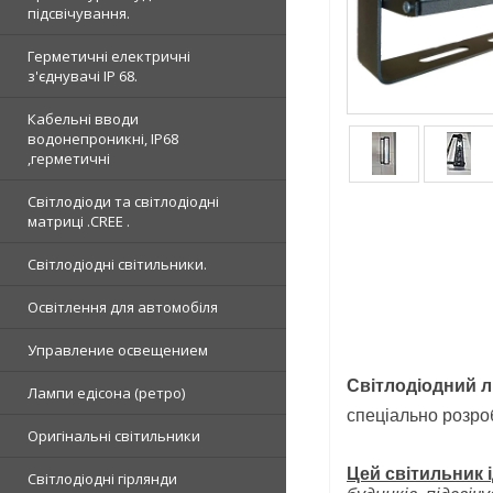
підсвічування.
Герметичні електричні
з'єднувачі IP 68.
Кабельні вводи
водонепроникні, IP68
,герметичні
Світлодіоди та світлодіодні
матриці .CREE .
Світлодіодні світильники.
Освітлення для автомобіля
Управление освещением
Світлодіодний л
Лампи едісона (ретро)
спеціально розроб
Оригінальні світильники
Цей світильник 
Світлодіодні гірлянди