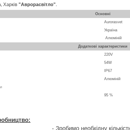
а, Харків
"Аврорасвітло"
.
Основні
Aurorasvet
Україна
А
люміній
Додаткові характеристики
220V
54W
IP67
Алюміній
зи
95 %
робництво:
о необхідну кількість. Усі ма