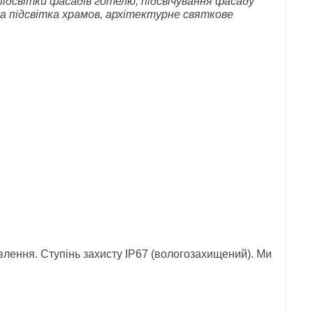
 підсвітки фасадів готелю, підсвічування фасаду
на підсвітка
храмов
, архітектурне святкове
влення. Ступінь захисту IP67 (вологозахищений). Ми