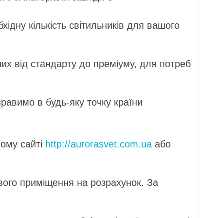
ть світильників для вашого
рту до преміуму, для потреб
удь-яку точку країни
 сайті
http://aurorasvet.com.ua
або
ення на розрахунок. За