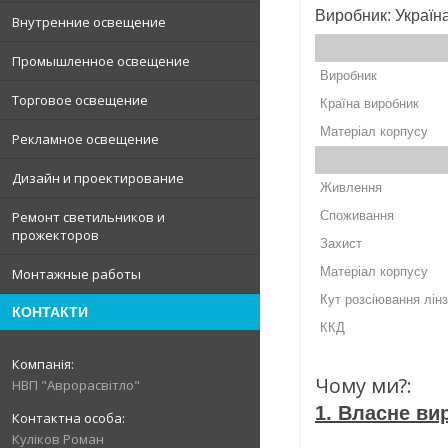
Виробник: Україн
Внутренние освещение
Промышленное освещение
Виробник
Торговое освещение
Країна виробник
Матеріал корпусу
Рекламное освещение
Дизайн и проектирование
Живлення
Ремонт светильников и
Споживання
прожекторов
Захист
Матеріал корпусу
Монтажные работы
Кут розсіювання лін
КОНТАКТИ
ККД
Чому ми?:
НВП "Аврорасвітло"
1. Власне ви
Куліков Роман
- Зробим