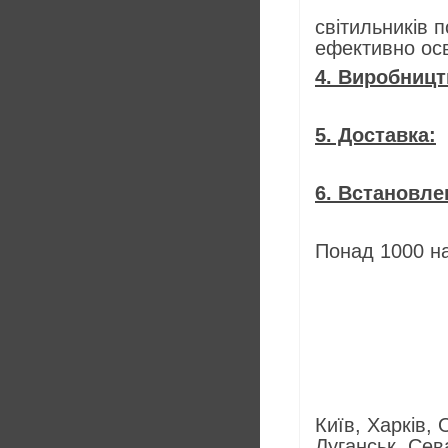
- Ми нада
світил
ефективно осв
4. Виробницт
- Виробл
5. Доставка:
- Доста
6. Встановле
- За по
Понад 1000 н
- Адмі
- Коме
- Вир
- Вул
- Фас
Київ, Харків,
Луганськ, Сев