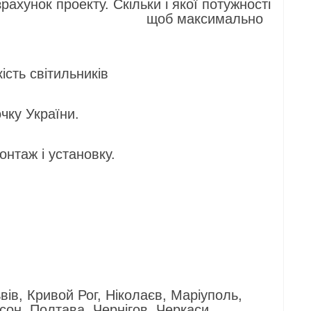
у. Скільки і якої потужності
ити щоб максимально
ітильників
країни.
установку.
вів, Кривой Рог, Ніколаєв, Маріуполь,
он, Полтава, Чернігов, Черкаси,