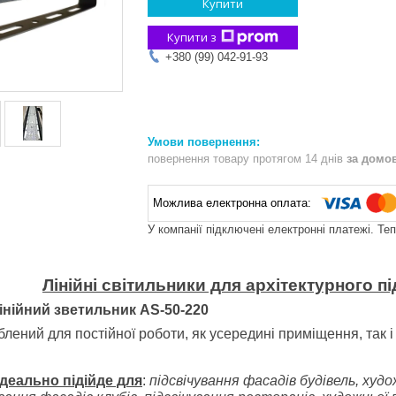
Купити
Купити з
+380 (99) 042-91-93
повернення товару протягом 14 днів
за домо
У компанії підключені електронні платежі. Те
Лінійні світильники для архітектурного п
інійний з
ветильник
AS-50-220
лений для постійної роботи, як усередині приміщення, так 
ідеально підійде для
:
підсвічування фасадів будівель, худо