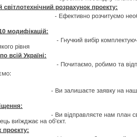
й світлотехнічний розрахунок проекту:
но розчитуємо необхідну кількіс
 10 модифікацій:
 вибір комплектуючих від станда
якого рівня
о всій Україні:
ємо, робимо та відправимо в б
ємо:
лишаєте заявку на нашому
іщення:
правляєте нам план свого приміщ
ець виїжджає на об'єкт.
к проєкту: