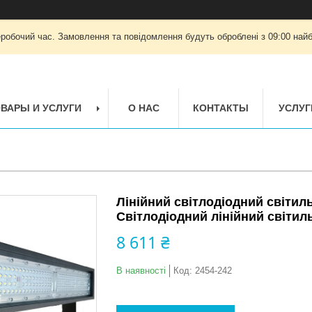
еробочий час. Замовлення та повідомлення будуть оброблені з 09:00 найб
ВАРЫ И УСЛУГИ
О НАС
КОНТАКТЫ
УСЛУГ
Лінійний світлодіодний світиль
Світлодіодний лінійний світил
8 611 ₴
В наявності
Код:
2454-242