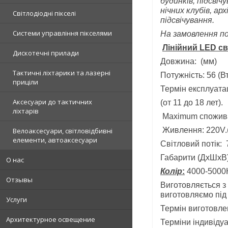
будинків, підсвіч
нічних клубів, а
Світлодіодні пікселі
підсвічування.
Системи управління пікселями
На замовлення по
Лінійний LED с
Дискотечні прилади
Довжина: (мм)
Тактичні ліхтарики та лазерні
Потужність: 56 (Вт
приціли
Термін експлуатац
Аксесуари до тактичних
(от 11 до 18 лет).
ліхтарів
Maximum споживан
Живлення: 220V.(
Велоаксесуари, світловідбивні
елементи, автоаксесуари
Світловий потік:
Габарити (ДхШхВ
О нас
Колір
:
4000-5000
Отзывы
Виготовляється
з
виготовляємо під 
Услуги
Термін виготовле
Архитектурное освещение
Терміни індивідуа