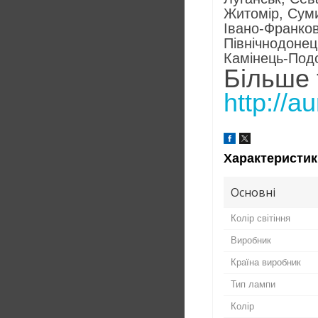
Житомір, Суми
Івано-Франков
Північнодонец
Камінець-Под
Більше 
http://a
Характеристик
Основні
Колір світіння
Виробник
Країна виробник
Тип лампи
Колір