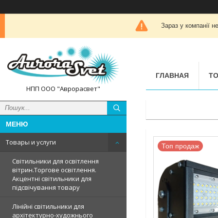
Зараз у компанії н
ГЛАВНАЯ
ТО
НПП ООО "Аврорасвет"
Товары и услуги
Топ продаж
Світильники для освітлення
вітрин.Торгове освітлення.
Акцентні світильники для
підсвічування товару
Лінійні світильники для
архітектурно-художнього