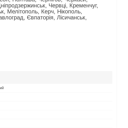
ніпродзержинськ, Червці, Кременчуг,
к, Мелітополь, Керч, Нікополь,
авлоград, Євпаторія, Лісичанськ,
ий