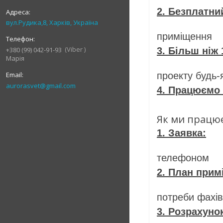
2. Безплатни
вул.Рудика,8, Харків, Україна
- Ефектив
приміщення
Viber
+380 (99) 042-91-93
3. Більш ніж
Марія
- Гнучкий
проекту будь-
aurorasvet@gmail.com
4. Працюємо п
- Почита
Як ми працю
1. Заявка:
- Ви за
телефоном
2. План прим
- Ви від
потреби фахів
3. Розрахуно