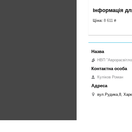
Інформація дл
Ціна:
8 611 ₴
НВП "Аврорасвітло
Куліков Роман
вул.Рудика,8, Харк