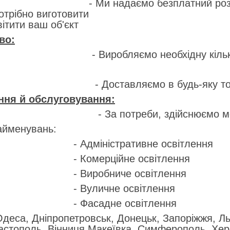
ємо безплатний розрахунок проект
ьників потрібно виготов
ітити ваш об'єкт
во:
яємо необхідну кількість св
вляємо в будь-яку точку У
ння й обслуговування:
треби, здійснюємо монтаж і 
айменувань:
ністративне освітлення
рційне освітлення
обниче освітлення
ичне освітлення
адне освітлення
 Одеса, Дніпропетровськ, Донецьк, Запоріжжя, Ль
астополь, Вінниця Макеївка, Симферополь, Херс