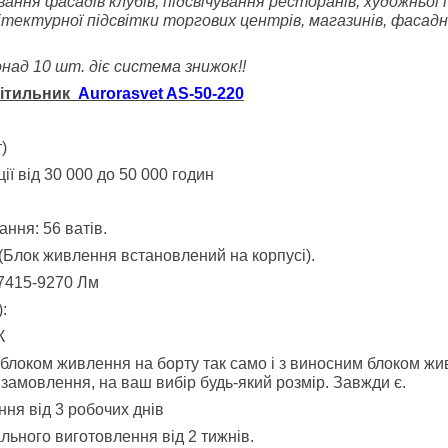
ування фасадів клубів, підсвічування ресторанів, художньої
рхітектурної підсвітки торгових центрів, магазинів, фасад
над 10 шт. діє система знижок!!
вітильник
Aurorasvet AS-50-220
)
ії від 30 000 до 50 000 годин
ня: 56 ватів.
Блок живлення встановлений на корпусі).
 7415-9270 Лм
):
К
 блоком живлення на борту
так само і з виносним блоком жи
замовлення, на ваш вибір будь-який розмір. Завжди є.
ння від 3 робочих днів
льного виготовлення від 2 тижнів.