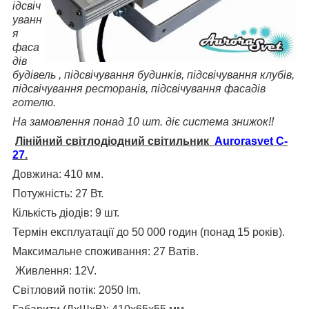
ідсвіч
уванн
я
фаса
дів
будівель , підсвічування будинків, підсвічування клубів,
підсвічування ресторанів, підсвічування фасадів
готелю.
На замовлення понад 10 шт. діє система знижок!!
Лінійний світлодіодний світильник
Aurorasvet C-
27
.
Довжина: 410 мм.
Потужність: 27 Вт.
Кількість діодів: 9 шт.
Термін експлуатації до 50 000 годин (понад 15 років).
Максимальне споживання: 27 Ватів.
Живлення: 12V.
Світловий потік: 2050 lm.