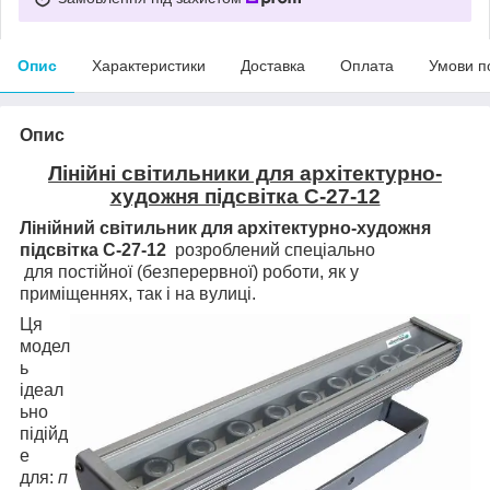
Опис
Характеристики
Доставка
Оплата
Умови п
Опис
Лінійні світильники для архітектурно-
художня підсвітка С-27-12
Лінійний світильник для архітектурно-художня
підсвітка C-27-12
розроблений спеціально
для постійної (безперервної) роботи, як у
приміщеннях, так і на вулиці.
Ця
модел
ь
ідеал
ьно
підійд
е
для:
п