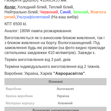
Габарити (ДхШхВ): 410х65х55 мм.
Колір
:
Холодний білий, Теплий білий,
Нейтрально білий,
Червоний
,
Синій
,
Зелений
,
Жовтога
рячий
,
Ультрафіолетовий
(На ваш вибір)
КПТ 6500 kl.
Аналог: 180W лампа розжарювання.
Виготовляється як із виносним блоком живлення, так і
з блоком живлення на борту. Вологозахищений. Під
замовлення будь-які розміри (на фото видно приклади
світильника завдовжки 410 міліметрів). Завжди є.
Термін виготовлення від 3 раб. днів
Терміни індивідуального виготовлення від 2 тижнів.
Виробник: Україна, Харків
"Аврорасвітло"
.
Основні
Виробник
Aurorasvet
Країна виробник
Україна
Матеріал корпусу
А
люміній
Додаткові характеристики