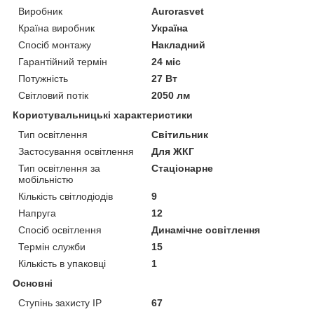
Виробник
Аurorasvet
Країна виробник
Україна
Спосіб монтажу
Накладний
Гарантійний термін
24 міс
Потужність
27 Вт
Світловий потік
2050 лм
Користувальницькі характеристики
Тип освітлення
Світильник
Застосування освітлення
Для ЖКГ
Тип освітлення за
Стаціонарне
мобільністю
Кількість світлодіодів
9
Напруга
12
Спосіб освітлення
Динамічне освітлення
Термін служби
15
Кількість в упаковці
1
Основні
Ступінь захисту IP
67