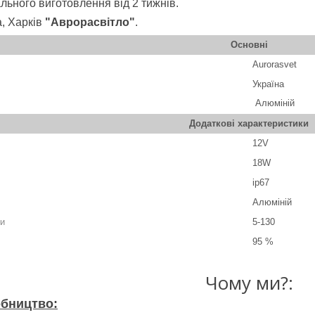
льного виготовлення від 2 тижнів.
а, Харків
"Аврорасвітло"
.
Основні
Aurorasvet
Україна
А
люміній
Додаткові характеристики
12V
18W
ip67
Алюміній
зи
5-130
95 %
Чому ми?:
обництво: