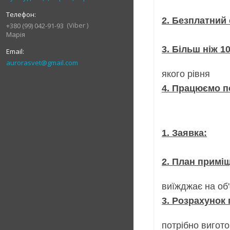
- Зробимо
2. Безплатний
Viber
+380 (99) 042-91-93
Марія
- Ефективн
3. Більш ніж 1
aurorasvet@gmail.com
- Гнучкий в
якого рівня
4. Працюємо по
- Почитає
1. Заявка:
- Ви зал
2. План примі
- Ви відпр
виїжджає на об'
3. Розрахунок 
- Ми надаєм
потрібно