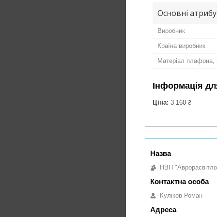
Основні атриб
Виробник
Країна виробник
Матеріал плафона, 
Інформація дл
Ціна:
3 160 ₴
НВП "Аврорасвітло
Куліков Роман