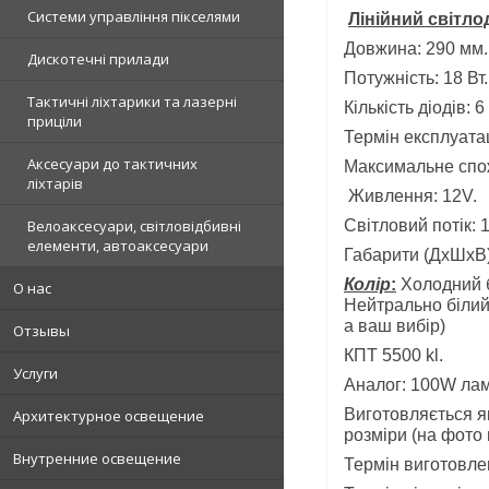
Системи управління пікселями
Лінійний світл
Довжина: 290 мм.
Дискотечні прилади
Потужність: 18 Вт.
Тактичні ліхтарики та лазерні
Кількість діодів: 6
приціли
Термін експлуатац
Аксесуари до тактичних
Максимальне спож
ліхтарів
Живлення: 12V.
Велоаксесуари, світловідбивні
Світловий потік: 
елементи, автоаксесуари
Габарити (ДхШхВ)
Колір
:
Холодний б
О нас
Нейтрально біли
а ваш вибір)
Отзывы
КПТ 5500 kl.
Услуги
Аналог: 100W ла
Виготовляється я
Архитектурное освещение
розміри (на фото 
Внутренние освещение
Термін виготовлен