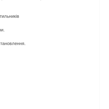
ьників
и.
овлення.