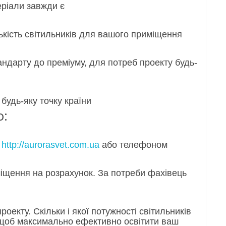
и завжди є
ильників для вашого приміщення
реміуму, для потреб проекту будь-
у точку країни
о:
і
http://aurorasvet.com.ua
або телефоном
розрахунок. За потреби фахівець
ки і якої потужності світильників
ефективно освітити ваш