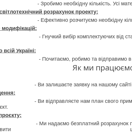
 необхідну кількість. Усі матеріал
 світлотехнічний розрахунок проекту:
о розчитуємо необхідну кількість світ
0 модифікацій:
ибір комплектуючих від стандарту до п
 всій Україні:
мо, робимо та відправимо в будь-як
Як ми працюєм
ишаєте заявку на нашому сайт
щення:
авляєте нам план свого приміщення на 
єкт.
проєкту:
о безплатний розрахунок проекту. Скіль
 виготовити щоб максимально 