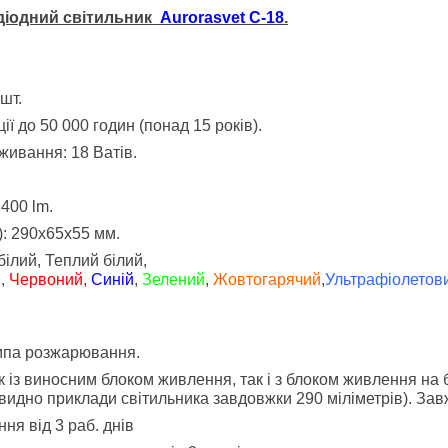
одіодний світильник
Aurorasvet C-18
.
 шт.
ії до 50 000 годин (понад 15 років).
ивання: 18 Ватів.
1400 lm.
: 290х65х55 мм.
ілий, Теплий білий,
й,
Червоний
,
Синій
,
Зелений
,
Жовтогарячий
,
Ультрафіолетов
мпа розжарювання.
к із виносним блоком живлення, так і з блоком живлення на 
видно приклади світильника завдовжки 290 міліметрів). Зав
ня від 3 раб. днів