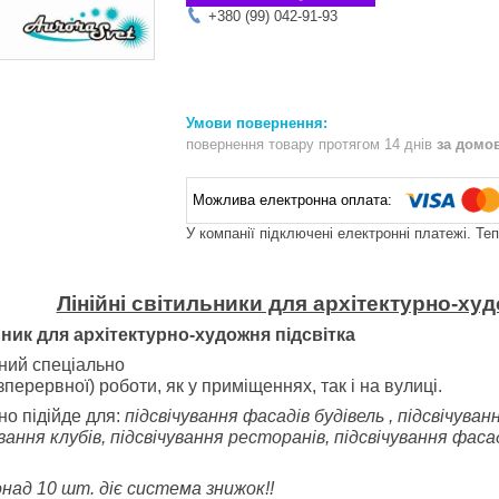
+380 (99) 042-91-93
повернення товару протягом 14 днів
за домо
У компанії підключені електронні платежі. Те
Лінійні світильники для архітектурно-худ
ьник для архітектурно-художня підсвітка
ний спеціально
зперервної) роботи, як у приміщеннях, так і на вулиці.
но підійде для:
підсвічування фасадів будівель , підсвічуван
ування клубів, підсвічування ресторанів, підсвічування фаса
над 10 шт. діє система знижок!!