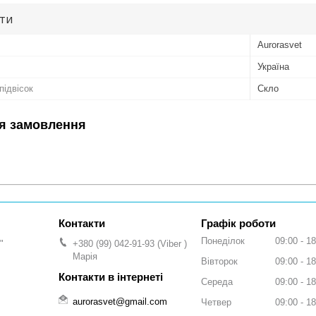
ути
Аurorasvet
Україна
підвісок
Скло
я замовлення
Графік роботи
Понеділок
09:00
18
"
+380 (99) 042-91-93
Viber
Марія
Вівторок
09:00
18
Середа
09:00
18
aurorasvet@gmail.com
Четвер
09:00
18