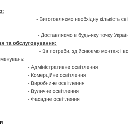
о:
ляємо необхідну кількість світил
ляємо в будь-яку точку Україн
ня та обслуговування:
еби, здійснюємо монтаж і встан
йменувань:
істративне освітлення
ційне освітлення
бниче освітлення
чне освітлення
дне освітлення
и