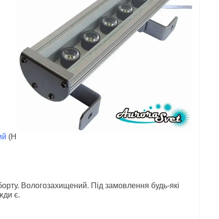
ий
(Н
борту. Вологозахищений. Під замовлення будь-які
жди є.