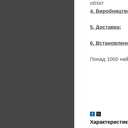
об'єкт
4. Виробництв
- Виготов
5. Доставка:
- Достав
6. Встановлен
- За потр
Понад 1000 на
- Адмін
- Комер
- Виро
- Вули
- Фаса
Характеристик