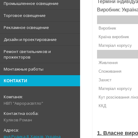
Терміни індивідуа
Промышленное освещение
Виробник: Україн
Торговое освещение
Рекламное освещение
Виробник
Країна виробник
Дизайн и проектирование
Матеріал корпусу
Ремонт светильников и
прожекторов
Живлення
Монтажные работы
Споживання
Захист
КОНТАКТИ
Матеріал корпусу
Кут розсіювання лін
НВП "Аврорасвітло"
ККД
Куліков Роман
1. Власне вир
вул.Рудика,8, Харків, Україна