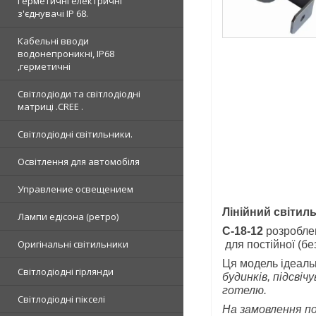
Герметичні електричні
з'єднувачі IP 68.
Кабельні вводи
водонепроникні, IP68
,герметичні
Світлодіоди та світлодіодні
матриці .CREE .
Світлодіодні світильники.
Освітлення для автомобіля
Управление освещением
Лінійний світил
Лампи едісона (ретро)
C-18-12
розробле
Оригінальні світильники
для постійної (бе
Ця модель ідеаль
Світлодіодні гірлянди
будинків, підсвіч
готелю.
Світлодіодні пікселі
На замовлення по