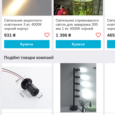
Світильник акцентного
Світильник спрямованого
Світ
освітлення 3 вт, 4000К
світла для акваріума 300
осві
чорний корпус
мм 1 вт, 4000К чорний
чорн
корпус, USB
931
1 396
465
₴
₴
Купити
Купити
Подібні товари компанії