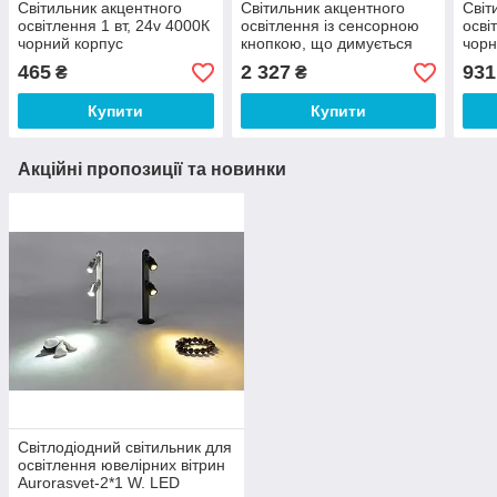
Світильник акцентного
Світильник акцентного
Світ
освітлення 1 вт, 24v 4000К
освітлення із сенсорною
осві
чорний корпус
кнопкою, що димується
чорн
4000К чорний корпус
465
2 327
931
₴
₴
Купити
Купити
Акційні пропозиції та новинки
Світлодіодний світильник для
освітлення ювелірних вітрин
Aurorasvet-2*1 W. LED