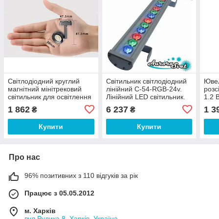
Світлодіодний круглий
Світильник світлодіодний
Ювел
магнітний мінітрековий
лінійний C-54-RGB-24v.
розс
світильник для освітлення
Лінійний LED світильник.
1.2 
ювелірних вітрин 3 вт 24v
Світлодіодний лінійний
корп
1 862
6 237
1 3
₴
₴
світильник.
Купити
Купити
Про нас
96% позитивних з 110 відгуків за рік
Працює з 05.05.2012
м. Харків
вул.Рудика,8, Харків, Україна