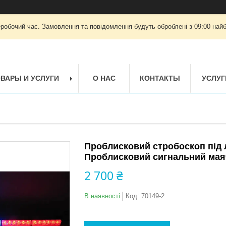
еробочий час. Замовлення та повідомлення будуть оброблені з 09:00 найб
ВАРЫ И УСЛУГИ
О НАС
КОНТАКТЫ
УСЛУГ
Проблисковий стробоскоп під л
Проблисковий сигнальний маяч
2 700 ₴
В наявності
Код:
70149-2