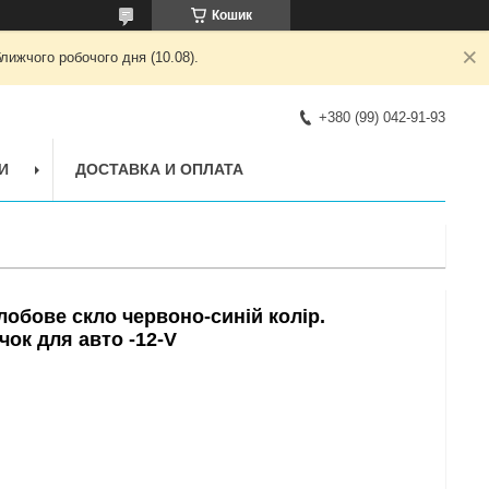
Кошик
лижчого робочого дня (10.08).
+380 (99) 042-91-93
И
ДОСТАВКА И ОПЛАТА
обове скло червоно-синій колір.
ок для авто -12-V