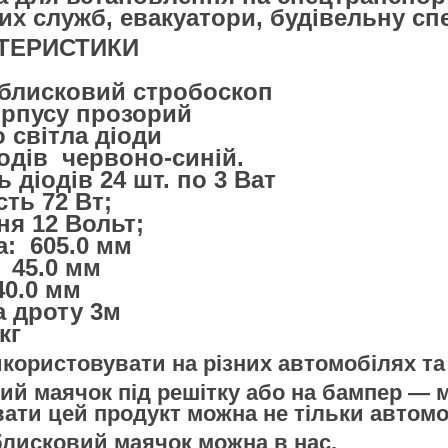
х служб, евакуатори, будівельну спец
ТЕРИСТИКИ
блисковий стробоскоп
орпусу прозорий
 світла діоди
іодів червоно-синій.
ь діодів 24 шт. по 3 Ват
сть 72 Вт;
я 12 Вольт;
: 605.0 мм
 45.0 мм
40.0 мм
 дроту 3м
кг
ористовувати на різних автомобілях та і
й маячок під решітку або на бампер — м
ти цей продукт можна не тільки автомобі
лисковий маячок можна в нас.