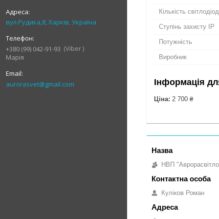
Кількість світлодіод
вул.Рудика,8, Харків, Україна
Ступінь захисту IP
Потужність
Viber
+380 (99) 042-91-93
Марія
Виробник
Інформація дл
aurorasvet@gmail.com
Ціна:
2 700 ₴
НВП "Аврорасвітло
Куліков Роман