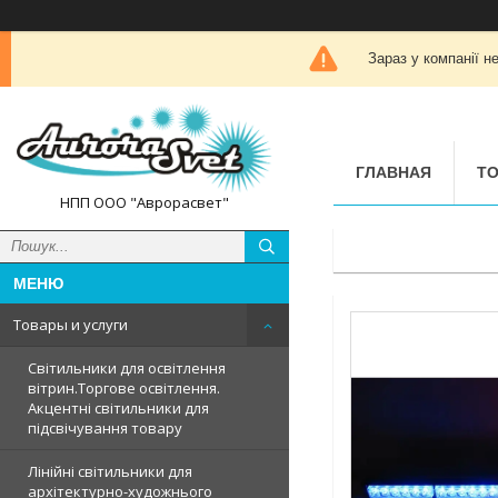
Зараз у компанії н
ГЛАВНАЯ
ТО
НПП ООО "Аврорасвет"
Товары и услуги
Світильники для освітлення
вітрин.Торгове освітлення.
Акцентні світильники для
підсвічування товару
Лінійні світильники для
архітектурно-художнього