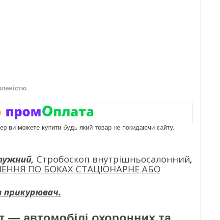
вленістю
пер ви можете купити будь-який товар не покидаючи сайту.
отужний,
Стробоскоп внутрішньосалонний
,
ЛЕННЯ ПО БОКАХ СТАЦІОНАРНЕ АБО
.в прикурювач.
т — автомобілі охоронних та