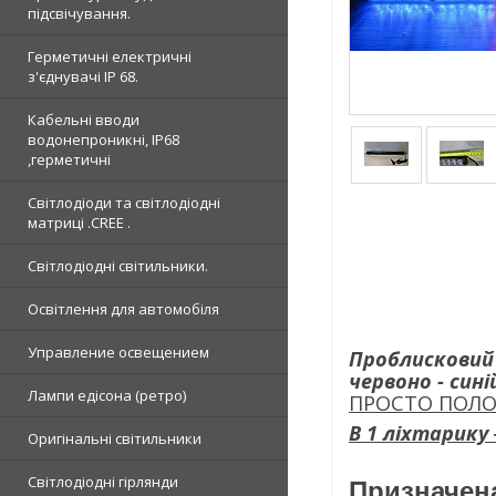
підсвічування.
Герметичні електричні
з'єднувачі IP 68.
Кабельні вводи
водонепроникні, IP68
,герметичні
Світлодіоди та світлодіодні
матриці .CREE .
Світлодіодні світильники.
Освітлення для автомобіля
Управление освещением
Проблисковий
червоно - син
Лампи едісона (ретро)
ПРОСТО ПОЛО
В 1 ліхтарику 
Оригінальні світильники
Світлодіодні гірлянди
Призначена