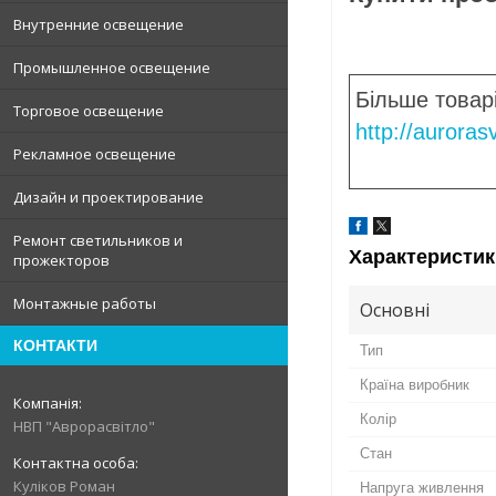
Внутренние освещение
Промышленное освещение
Більше товар
Торговое освещение
http://aurora
Рекламное освещение
Дизайн и проектирование
Ремонт светильников и
Характеристик
прожекторов
Монтажные работы
Основні
КОНТАКТИ
Тип
Країна виробник
Колір
НВП "Аврорасвітло"
Стан
Куліков Роман
Напруга живлення