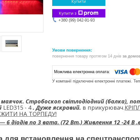
Купити
Купити з
+380 (99) 042-91-93
повернення товару протягом 14 днів
за домо
У компанії підключені електронні платежі. Те
 маячок. Стробоскоп світлодіодний (балка), п
ій
LED315 - 4
. Дуже яскравий.
в прикурювач.
КРІП
ЖИТИ НА ТОРПЕДУ!
― 6 діодів по 3 вата. (72 Вт.) Живлення 12 -24 В 
 для встановлення на спецтранспор