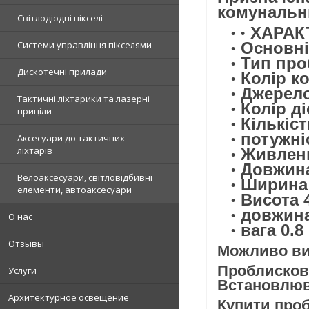
комунальни
Світлодіодні пікселі
ХАРАК
Системи управління пікселями
Основні
Тип про
Дискотечні прилади
Колір к
Джерело
Тактичні ліхтарики та лазерні
Колір д
приціли
Кількіст
потужні
Аксесуари до тактичних
ліхтарів
Живленн
Довжина
Велоаксесуари, світловідбивні
Ширина
елементи, автоаксесуари
Висота 
довжина
О нас
вага 0.8 
Отзывы
Можливо вик
Проблискови
Услуги
Встановлюва
Архитектурное освещение
Купити проб