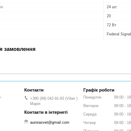
ів
24 шт.
20
72 Вт
Federal Signal
я замовлення
Графік роботи
Понеділок
09:00
18
"
+380 (99) 042-91-93
Viber
Марія
Вівторок
09:00
18
Середа
09:00
18
aurorasvet@gmail.com
Четвер
09:00
18