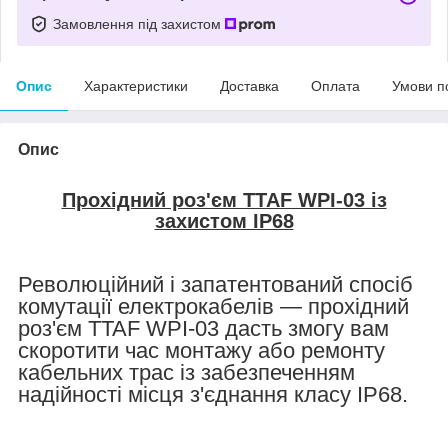
Замовлення під захистом
Опис
Характеристики
Доставка
Оплата
Умови п
Опис
Прохідний роз'єм TTAF WPI-03 із
захистом IP68
Революційний і запатентований спосіб
комутації електрокабелів — прохідний
роз'єм TTAF WPI-03 дасть змогу вам
скоротити час монтажу або ремонту
кабельних трас із забезпеченням
надійності місця з'єднання класу IP68.