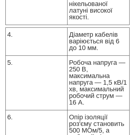
нікельованої
латуні високої
якості.
4.
Діаметр кабелів
варіюється від 6
до 10 мм.
5.
Робоча напруга —
250 В,
максимальна
напруга — 1,5 кВ/1
хв, максимальний
робочий струм —
16 А.
6.
Опір ізоляції
роз'єму становить
500 МОм/5, а