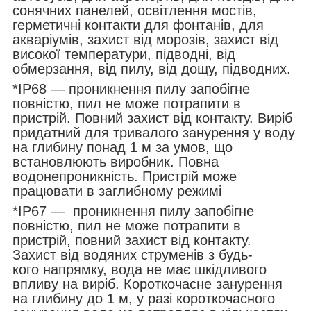
сонячних панелей, освітлення мостів,
герметичні контакти для фонтанів, для
акваріумів, захист від морозів, захист від
високої температури, підводні, від
обмерзання, від пилу, від дощу, підводних.
*IP68 — проникнення пилу запобігне
повністю, пил не може потрапити в
пристрій. Повний захист від контакту. Виріб
придатний для тривалого занурення у воду
на глибину понад 1 м за умов, що
встановлюють виробник. Повна
водонепроникність. Пристрій може
працювати в заглибному режимі
*IP67 ― проникнення пилу запобігне
повністю, пил не може потрапити в
пристрій, повний захист від контакту.
Захист від водяних струменів з будь-
кого напрямку, вода не має шкідливого
впливу на виріб. Короткочасне занурення
на глибину до 1 м, у разі короткочасного