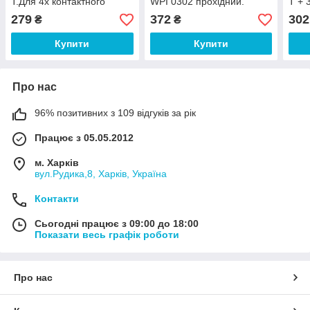
Т.Для 4х контактного
WPI 0302 прохідний.
Т + 
кабелю
Водостійкий сполучник IP-
конт
279
372
302
₴
₴
68.
Купити
Купити
Про нас
96% позитивних з 109 відгуків за рік
Працює з 05.05.2012
м. Харків
вул.Рудика,8, Харків, Україна
Контакти
Сьогодні працює з 09:00 до 18:00
Показати весь графік роботи
Про нас