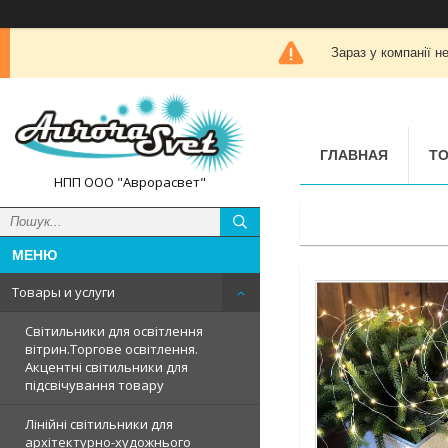
Зараз у компанії н
ГЛАВНАЯ
ТО
НПП ООО "Аврорасвет"
Товары и услуги
Світильники для освітлення
вітрин.Торгове освітлення.
Акцентні світильники для
підсвічування товару
Лінійні світильники для
архітектурно-художнього