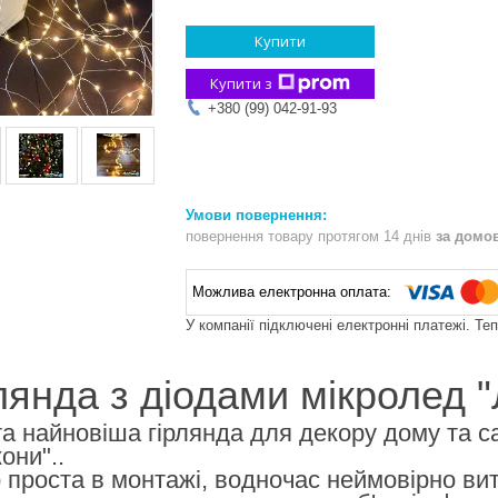
Купити
Купити з
+380 (99) 042-91-93
повернення товару протягом 14 днів
за домо
У компанії підключені електронні платежі. Те
лянда з діодами мікролед 
а найновіша гірлянда для декору дому та сад
они"..
проста в монтажі, водночас неймовірно вит