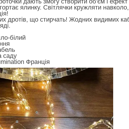
оточки дають змогу створити об'єм і ефект в
 огортає ялинку. Світлячки кружляти навколо
ія!
х дротів, що стирчать! Жодних видимих кабел
яді.
пло-білий
ення
абель
а саду
lumination Франція