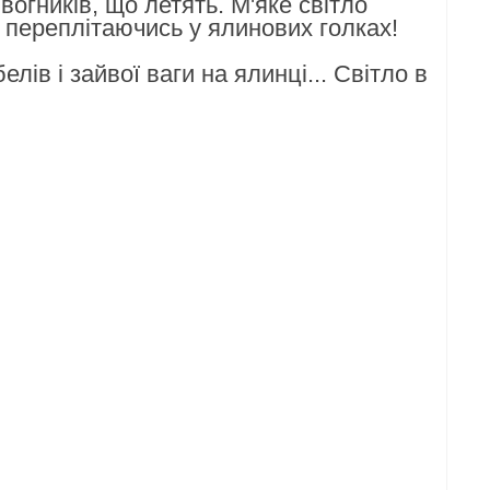
огників, що летять. М'яке світло
, переплітаючись у ялинових голках!
ів і зайвої ваги на ялинці... Світло в