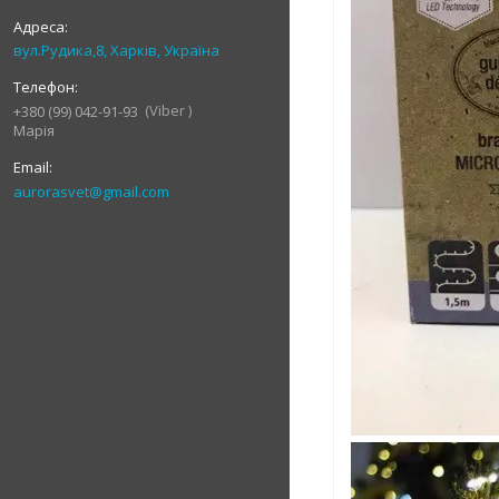
вул.Рудика,8, Харків, Україна
Viber
+380 (99) 042-91-93
Марія
aurorasvet@gmail.com