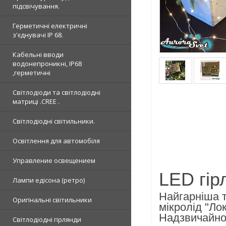
підсвічування.
Герметичні електричні
з'єднувачі IP 68.
Кабельні вводи
водонепроникні, IP68
,герметичні
Світлодіоди та світлодіодні
матриці .CREE .
Світлодіодні світильники.
Освітлення для автомобіля
Управление освещением
LED гір
Лампи едісона (ретро)
Найгарніша т
Оригінальні світильники
мікролід "Лок
Надзвичайно 
Світлодіодні гірлянди