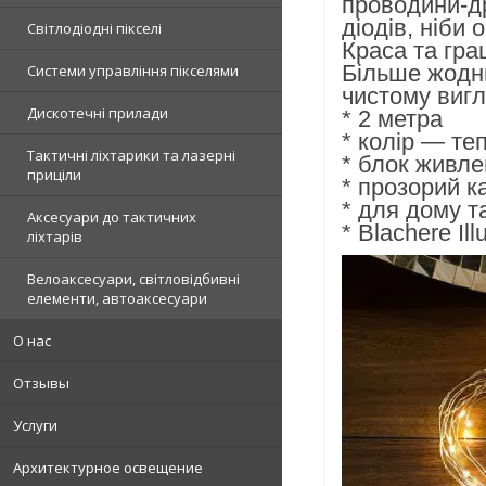
проводини-др
діодів, ніби
Світлодіодні пікселі
Краса та грац
Більше жодни
Системи управління пікселями
чистому вигл
Дискотечні прилади
* 2 метра
* колір — те
Тактичні ліхтарики та лазерні
* блок живл
приціли
* прозорий к
* для дому т
Аксесуари до тактичних
* Blachere Il
ліхтарів
Велоаксесуари, світловідбивні
елементи, автоаксесуари
О нас
Отзывы
Услуги
Архитектурное освещение