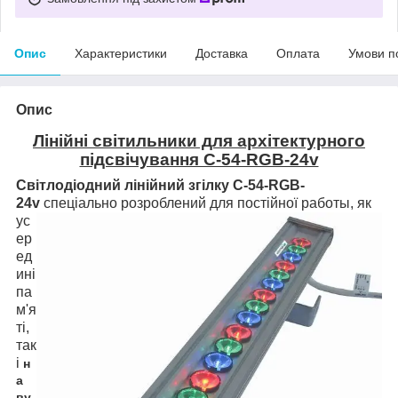
Опис
Характеристики
Доставка
Оплата
Умови п
Опис
Лінійні світильники для архітектурного
підсвічування С-54-RGB-24v
Світлодіодний лінійний з
гілку
C-54-RGB-
24v
спеціально розроблений для постійної рабо
ты, як
ус
ер
ед
ині
па
м'я
ті,
так
і
н
а
ву