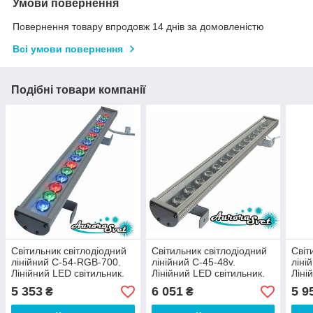
Умови повернення
Повернення товару впродовж 14 днів за домовленістю
Всі умови повернення
Подібні товари компанії
Світильник світлодіодний
Світильник світлодіодний
Світ
лінійний C-54-RGB-700.
лінійний C-45-48v.
ліні
Лінійний LED світильник.
Лінійний LED світильник.
Ліні
Світлодіодний лінійний
Світлодіодний лінійний
Світ
5 353
6 051
5 9
₴
₴
світильник.
світильник.
світ