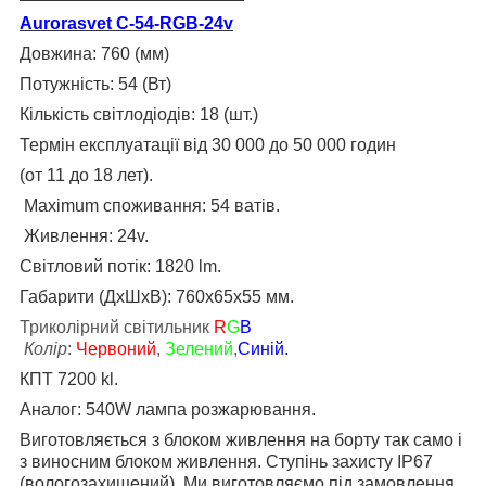
Aurorasvet
C-54-RGB-24v
Довжина: 760 (мм)
Потужність: 54 (Вт)
Кількість світлодіодів: 18 (шт.)
Термін експлуатації від 30 000 до 50 000 годин
(от 11 до 18 лет).
Maximum споживання: 54 ватів.
Живлення: 24v.
Світловий потік: 1820 lm.
Габарити (ДхШхВ): 760х65х55 мм.
Триколірний світильник
R
G
B
Колір
:
Червоний
,
Зелений
,
Синій.
КПТ 7200 kl.
Аналог: 540W лампа розжарювання.
Виготовляється
з блоком живлення на борту
так само і
з виносним блоком живлення. Ступінь захисту IP67
(вологозахищений). Ми виготовляємо під замовлення,