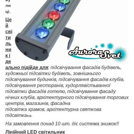
ли
.
ці
Це
й
сві
ти
ль
ни
к і
де
ально підійде для
:
підсвічування фасадів будівель,
художньої підсвітки будівель, зовнішнього
підсвічування будинків, підсвічування фасадів клубів,
підсвічування ресторанів, худорлявість
ванної
підсвітки фасадів готелю, підсвічування фасаду
нічних клубів, архітектурного підсвічування торгових
центрів, магазинів, фасадна
підсвітка
храмов
, архітектурна святкова
підсвітка
ка.
На замовлення понад 10 шт. діє система знижок!!
Лінійний LED світильник