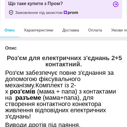
Що таке купити з Пром?
Замовлення під захистом
Опис
Характеристики
Доставка
Оплата
Умови п
Опис
Роз'єм для електричних з'єднань 2+5
контактний.
Роз'єм забезпечує повне з'єднання за
допомогою фіксувального
механізму.Комплект із 2-
х
роз'ємів
(мама + папа) з контактами
на
разъеме
(мама+папа), для
створення контактного конектора
живлення відповідних електричних
з'єднань!
Виводи дротів під паяння.