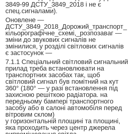
3849-99 ДСТУ_3849_2018 і не є
спец.сигналами).
Оновлене —
ДСТУ_3849_2018_Дорожий_транспорт_
кільорографічне_схемі,_розпозаваг —
зміни до звукових сигналів не
змінилися, у розділі світлових сигналів
є застосунок —
7.1.1 Спеціальний світловий сигнальний
прилад треба встановлювати на
транспортних засобах так, щоб
світловий сигнал був помітний на кут
360° (180° — у разі встановлення під
захисною решіткою радіатора. на
передньому бампері транспортного
засобу або в салоні автомобіля перед
вітровим склом)
у горизонтальній площині та площині,
яка проходить через центр джерела