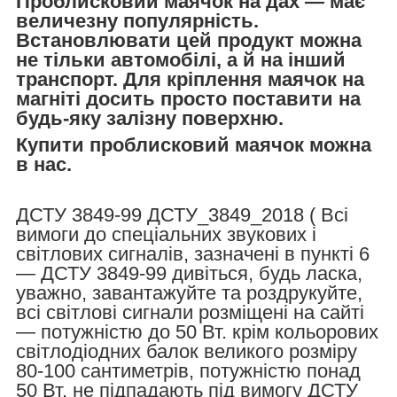
Проблисковий маячок на дах — має
величезну популярність.
Встановлювати цей продукт можна
не тільки автомобілі, а й на інший
транспорт. Для кріплення маячок на
магніті досить просто поставити на
будь-яку залізну поверхню.
Купити проблисковий маячок можна
в нас.
ДСТУ 3849-99 ДСТУ_3849_2018 ( Всі
вимоги до спеціальних звукових і
світлових сигналів, зазначені в пункті 6
— ДСТУ 3849-99 дивіться, будь ласка,
уважно, завантажуйте та роздрукуйте,
всі світлові сигнали розміщені на сайті
— потужністю до 50 Вт. крім кольорових
світлодіодних балок великого розміру
80-100 сантиметрів, потужністю понад
50 Вт. не підпадають під вимогу ДСТУ