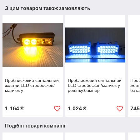
З цим товаром також замовляють
Проблисковий сигнальний
Проблисковий сигнальний
Проб
жовтий LED стробоскоп/
LED стробоскоп/маячок у
жовт
маячок у
решітку.бампер
бата
решітку.бампер.Проблисковий
синій.Проблисковий
Авт
маячок для авто -12-24V
маячок для авто -12V
маяч
1 164
1 024
745
₴
₴
Подібні товари компанії