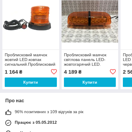
Проблисковий маячок
Проблисковий маячок
Проб
жовтий LED.ковпак
світлова панель LED-
LED 
сигнальний.Проблисковий
жовтогарячий LED.
черв
маячок на дах авто 24-
Проблисковий маячок на
Проб
1 164
4 189
2 5
₴
₴
12V
дах авто 12-24V
маяч
Купити
Купити
Про нас
96% позитивних з 109 відгуків за рік
Працює з 05.05.2012