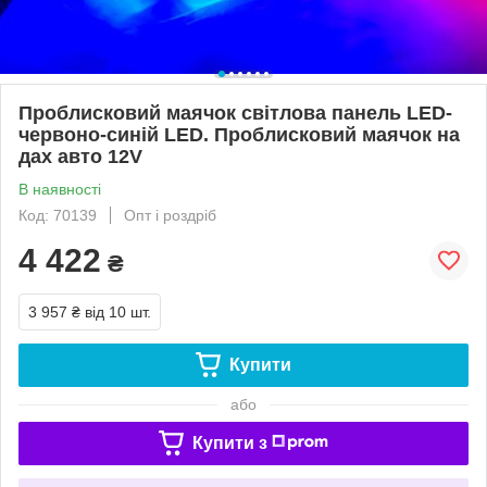
Проблисковий маячок світлова панель LED-
червоно-синій LED. Проблисковий маячок на
дах авто 12V
В наявності
Код: 70139
Опт і роздріб
4 422
₴
3 957 ₴
від 10 шт.
Купити
або
Купити з