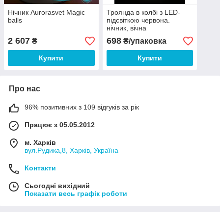
Нічник Aurorasvet Magic
Троянда в колбі з LED-
balls
підсвіткою червона.
нічник, вічна
троянда.Найкращий
2 607
698
₴
₴/упаковка
подарунок!
Купити
Купити
Про нас
96% позитивних з 109 відгуків за рік
Працює з 05.05.2012
м. Харків
вул.Рудика,8, Харків, Україна
Контакти
Сьогодні вихідний
Показати весь графік роботи