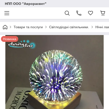
НПП ООО "Аврорасвет"
Товари та послуги
Світлодіодні світильники.
Нічні ла
Новинка