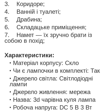
3.
Коридоре;
4.
Ванній і туалеті;
5.
Драбина;
6.
Складацьке приміщення;
7.
Намет — їх зручно брати із
собою в похід;
Характеристики:
Матеріал корпусу: Скло
Чи є лампочки в комплекті: Так
Джерело світла: Світлодіодні
лампи
Джерело живлення: мережа
Назва: 3d чарівна куля лампа
Робоча напруга: DC 5 В 3 Вт