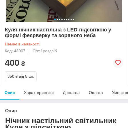
Куля-нічник настільна з LED-підсвіткою у
формі феєрверку та зоряного неба
Немає в наявності
Код: 48007
Опт і роздріб
400
₴
350 ₴
від 5 шт.
Опис
Характеристики
Доставка
Оплата
Умови п
Опис
Нічник настільний світильник
Куля з підсвіткою