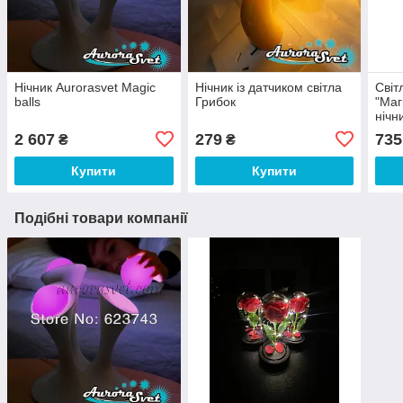
Нічник Aurorasvet Magic
Нічник із датчиком світла
Світ
balls
Грибок
"Маг
нічн
нічн
2 607
279
735
₴
₴
Купити
Купити
Подібні товари компанії