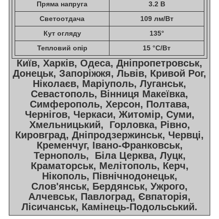
Пряма напруга
3.2 В
Светоотдача
109 лм/Вт
Кут огляду
135°
Тепловий опір
15 °С/Вт
Київ, Харків, Одеса, Дніпропетровськ,
Донецьк, Запоріжжя, Львів, Кривой Рог,
Ніколаєв, Маріуполь, Луганськ,
Севастополь, Вінниця Макеївка,
Симферополь, Херсон, Полтава,
Чернігов, Черкаси, Житомір, Суми,
Хмельницький, Горловка, Рівно,
Кировград, Дніпродзержинськ, Червці,
Кременчуг, Івано-Франковськ,
Тернополь, Біла Церква, Луцк,
Краматорськ, Мелітополь, Керч,
Нікополь, Північнодонецьк,
Слов'янськ, Бердянськ, Ужрого,
Алчевськ, Павлоград, Євпаторія,
Лісичанськ, Камінець-Подольський.