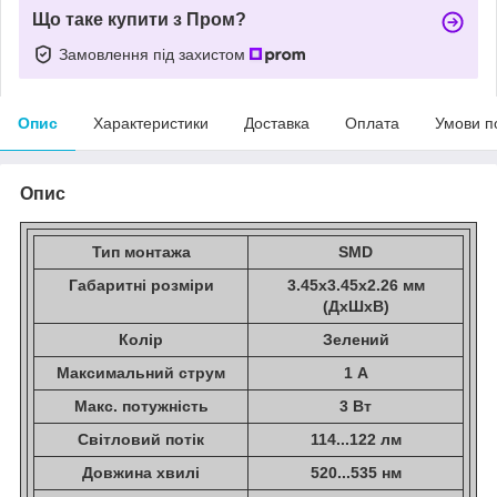
Що таке купити з Пром?
Замовлення під захистом
Опис
Характеристики
Доставка
Оплата
Умови п
Опис
Тип монтажа
SMD
Габаритні розміри
3.45x3.45x2.26 мм
(ДxШxВ)
Колір
Зелений
Максимальний струм
1 А
Макс. потужність
3 Вт
Світловий потік
114...122 лм
Довжина хвилі
520...535 нм