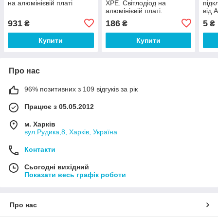
на алюмінієвій платі
XPE. Світлодіод на
підк
алюмінієвій платі.
від 
Світлодіод XPEBBL-L1-
931
186
5
₴
₴
₴
0000-00301. Синій
світлодіод
Купити
Купити
Про нас
96% позитивних з 109 відгуків за рік
Працює з 05.05.2012
м. Харків
вул.Рудика,8, Харків, Україна
Контакти
Сьогодні вихідний
Показати весь графік роботи
Про нас