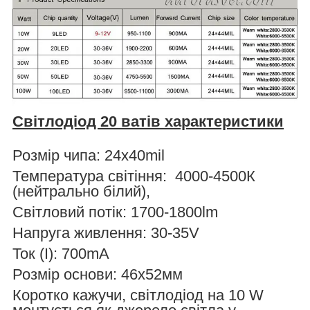
Світлодіод 20 ватів характеристики
Розмір чипа: 24х40mil
Температура світіння: 4000-4500К
(нейтрально білий),
Світловий потік: 1700-1800lm
Напруга живлення: 30-35V
Ток (I): 700mA
Розмір основи: 46х52мм
Коротко кажучи, світлодіод на 10 W