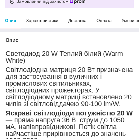
Замовлення під захистом
Опис
Характеристики
Доставка
Оплата
Умови п
Опис
Светодиод 20 W Теплий білий (Warm
White)
Світлодіодна матриця 20 Вт призначена
для застосування в вуличних і
промислових світильниках,
світлодіодних прожекторах. У
світлодіодному матриці встановлено 20
чипів зі світловіддачею 90-100 lm/W.
Яскраві світлодіоди потужністю 20 W
— пряма напруга 36 В, струм до 1050
мА, напівпровідникові. Потік світла
найчастіше прирівнюється до значень