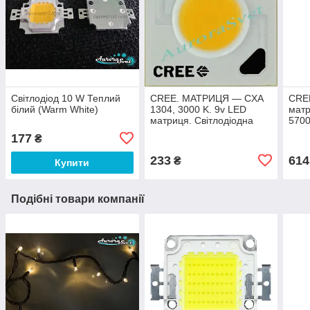
Світлодіод 10 W Теплий
CREE. МАТРИЦЯ — CXA
CREE
білий (Warm White)
1304, 3000 K. 9v LED
матр
матриця. Світлодіодна
5700
матриця.
LED-
177
₴
Світ
233
614
₴
Купити
Подібні товари компанії