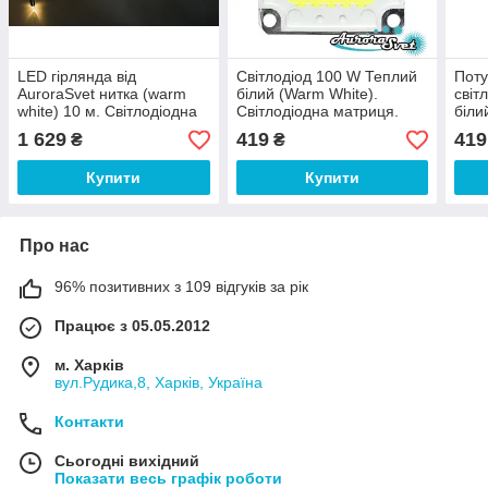
LED гірлянда від
Світлодіод 100 W Теплий
Поту
AuroraSvet нитка (warm
білий (Warm White).
світ
white) 10 м. Світлодіодна
Світлодіодна матриця.
біли
гірлянда.
Люм
1 629
419
419
₴
₴
Купити
Купити
Про нас
96% позитивних з 109 відгуків за рік
Працює з 05.05.2012
м. Харків
вул.Рудика,8, Харків, Україна
Контакти
Сьогодні вихідний
Показати весь графік роботи