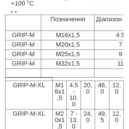
+100 °C
Позначення
Діапазон з
GRIP-M
M16x1,5
4.5 
GRIP-M
M20x1,5
7 -
GRIP-M
M25x1,5
9 -
GRIP-M
M32x1,5
11 -
GRIP-M
-XL
M1
4.5
20,
46,
12,
6x1
-
0
0
0
,5
10.
0
GRIP-M
-XL
M2
7 -
24,
49,
12,
0x1
13.
0
5
0
,5
0