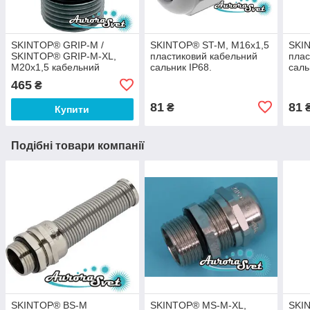
SKINTOP® GRIP-M /
SKINTOP® ST-M, M16x1,5
SKI
SKINTOP® GRIP-M-XL,
пластиковий кабельний
плас
M20x1,5 кабельний
сальник IP68.
саль
сальник із сідлоподібним
Водонепроникне
Вод
465
₴
хомутом.
введення. Кабельне
введ
введення.
введ
81
81
₴
Купити
Подібні товари компанії
SKINTOP® BS-M
SKINTOP® MS-M-XL,
SKI