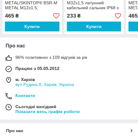
METAL/SKINTOP® BSR-M
M32x1,5 латунний
MET
METAL M12x1.5,
кабельний сальник IP68 з
MET
кабельний сальник із
подовженою різзю.
кабе
465
233
465
₴
₴
захистом від перегинів
Кабельне введення.
пост
пере
Купити
Купити
Про нас
96% позитивних з 109 відгуків за рік
Працює з 05.05.2012
м. Харків
вул.Рудика,8, Харків, Україна
Контакти
Сьогодні вихідний
Показати весь графік роботи
Про нас