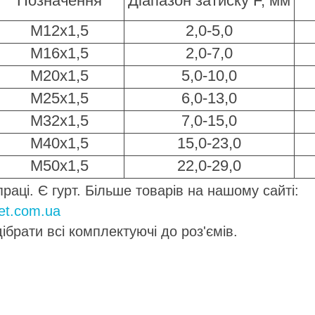
Позначення
Діапазон затиску F, мм
M12x1,5
2,0-5,0
M16x1,5
2,0-7,0
M20x1,5
5,0-10,0
M25x1,5
6,0-13,0
M32x1,5
7,0-15,0
M40x1,5
15,0-23,0
M50x1,5
22,0-29,0
праці. Є гурт.
Більше товарів на нашому сайті:
vet.com.ua
ібрати всі комплектуючі до роз'ємів.