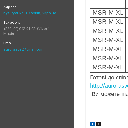
MSR-M-XL
вул.Рудика,8, Харків, Україна
MSR-M-XL
Viber
+380 (99) 042-91-93
MSR-M-XL
Марія
MSR-M-XL
MSR-M-XL
aurorasvet@gmail.com
MSR-M-XL
MSR-M-XL
Готові до спів
http://auroras
Ви можете під