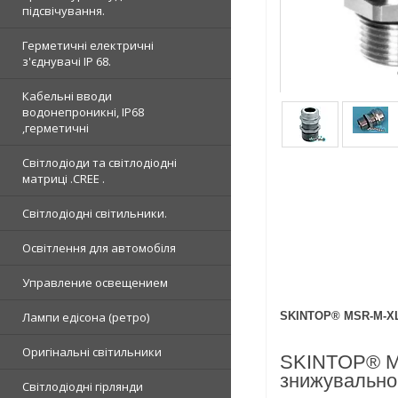
підсвічування.
Герметичні електричні
з'єднувачі IP 68.
Кабельні вводи
водонепроникні, IP68
,герметичні
Світлодіоди та світлодіодні
матриці .CREE .
Світлодіодні світильники.
Освітлення для автомобіля
Управление освещением
Лампи едісона (ретро)
SKINTOP® MSR-M-XL
Оригінальні світильники
SKINTOP® MSR
знижувально
Світлодіодні гірлянди