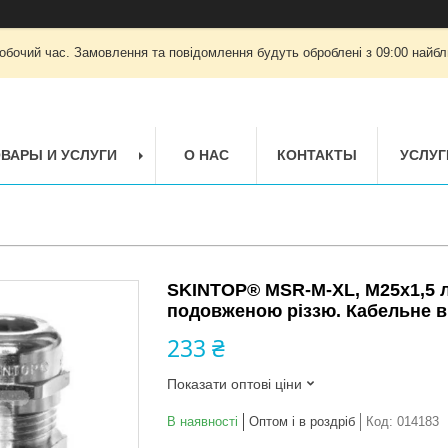
робочий час. Замовлення та повідомлення будуть оброблені з 09:00 найбли
ВАРЫ И УСЛУГИ
О НАС
КОНТАКТЫ
УСЛУГ
SKINTOP® MSR-M-XL, M25x1,5 л
подовженою різзю. Кабельне в
233 ₴
Показати оптові ціни
В наявності
Оптом і в роздріб
Код:
014183