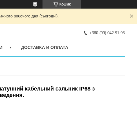
Кошик
жчого робочого дня (сьогодні).
+380 (99) 042-91-93
И
ДОСТАВКА И ОПЛАТА
атунний кабельний сальник IP68 з
ведення.