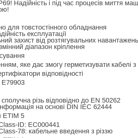
P69! Надійність і під час процесів миття ма
ою!
но для товстостінного обладнання
дійність експлуатації
ний захист від розтягувальних навантажен
мінний діапазон кріплення
сування
нням, яке дає змогу герметизувати кабелі 
ртифікатори відповідності
№ E79903
сполучна різь відповідно до EN 50262
інформація на основі DIN IEC 62444
я ETIM 5
Class-ID: EC000441
Class-78: кабельне введення з різзю