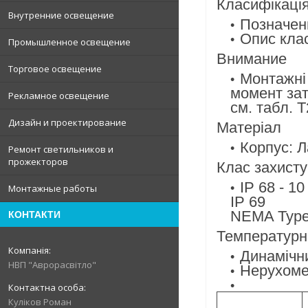
Класифікаці
Внутренние освещение
Позначен
Опис кла
Промышленное освещение
Внимание
Торговое освещение
Монтажні 
момент за
Рекламное освещение
см. табл. 
Дизайн и проектирование
Матеріал
Корпус: Л
Ремонт светильников и
прожекторов
Клас захисту
IP 68 - 10
Монтажные работы
IP 69
NEMA Type 
КОНТАКТИ
Температурн
Динамічни
НВП "Аврорасвітло"
Нерухоме 
Куліков Роман