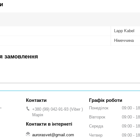
и
Lapp Kabel
Німеччина
я замовлення
Графік роботи
Понеділок
09:00
18
"
+380 (99) 042-91-93
Viber
Марія
Вівторок
09:00
18
Середа
09:00
18
aurorasvet@gmail.com
Четвер
09:00
18