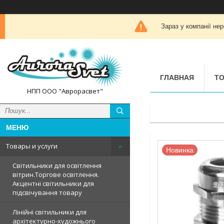
Зараз у компанії не
ГЛАВНАЯ
ТО
НПП ООО "Аврорасвет"
Товары и услуги
Новинка
Світильники для освітлення
вітрин.Торгове освітлення.
Акцентні світильники для
підсвічування товару
Лінійні світильники для
архітектурно-художнього