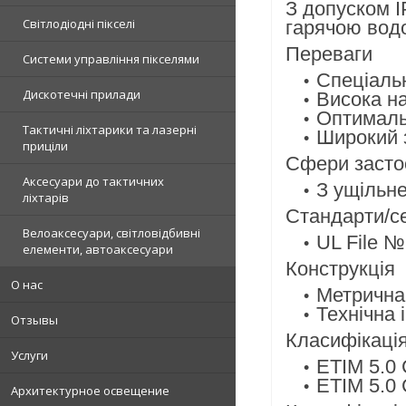
З допуском I
Світлодіодні пікселі
гарячою вод
Переваги
Системи управління пікселями
Спеціаль
Дискотечні прилади
Висока на
Оптималь
Тактичні ліхтарики та лазерні
Широкий з
приціли
Сфери засто
Аксесуари до тактичних
З ущільне
ліхтарів
Стандарти/се
Велоаксесуари, світловідбивні
UL File 
елементи, автоаксесуари
Конструкція
О нас
Метрична 
Технічна 
Отзывы
Класифікаці
Услуги
ETIM 5.0 
ETIM 5.0 
Архитектурное освещение