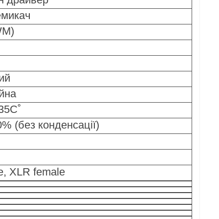
емикач
WM)
ий
йна
35С˚
% (без конденсації)
, XLR female