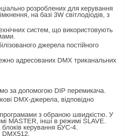
еціально розроблених для керування
кнення, на базі 3W світлодіодів, з
ехнічних систем, що використовують
мами.
білізованого джерела постійного
алежно адресованих DMX триканальних
емо за допомогою DIP перемикача.
кові DMX-джерела, відповідно
програмами з обраною швидкістю. У
мі MASTER, інші в режимі SLAVE.
блоків керування БУС-4.
ю DMX512.