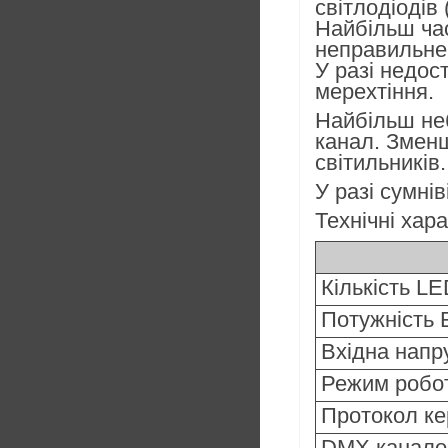
світлодіодів 
Найбільш ча
неправильне 
У разі недос
мерехтіння.
Найбільш неб
канал. Зменш
світильників.
У разі сумні
Технічні хар
Кількість L
Потужність
Вхідна напр
Режим робо
Протокол к
DMX канало