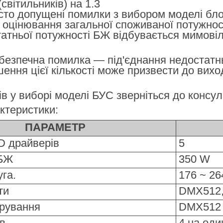
(світильників) на 1.3
сто допущені помилки з вибором моделі бло
оцінювання загальної споживаної потужнос
татньої потужності БЖ відбувається мимові
езпечна помилка — під'єднання недостатньо
ення цієї кількості може призвести до виход
вів у виборі моделі БУС зверніться до консул
актеристики:
ПАРАМЕТР
ED драйверів
5
 БЖ
350 W
уга.
176 ~ 2
ти
DMX512, 
ерування
DMX512 
в
4 на оди