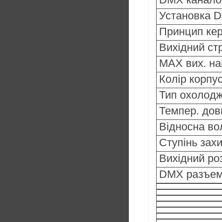
Установка 
Принцип кер
Вихідний ст
MAX вих. на
Колір корпу
Тип охолод
Темпер. дов
Відносна во
Ступінь зах
Вихідний ро
DMX разъе