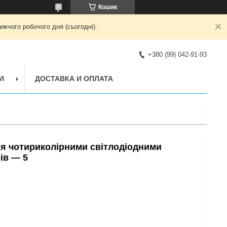
Кошик
жчого робочого дня (сьогодні).
+380 (99) 042-91-93
И
ДОСТАВКА И ОПЛАТА
я чотириколірними світлодіодними
ів — 5