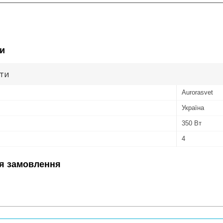
и
ути
Аurorasvet
Україна
350 Вт
4
я замовлення