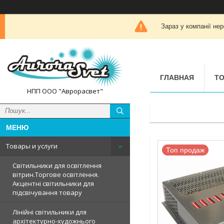
Зараз у компанії не
ГЛАВНАЯ
ТО
НПП ООО "Аврорасвет"
Товары и услуги
Топ продаж
Світильники для освітлення
вітрин.Торгове освітлення.
Акцентні світильники для
підсвічування товару
Лінійні світильники для
архітектурно-художнього