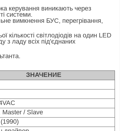
ка керування виникають через
ті системи.
льне вимкнення БУС, перегрівання,
ї кількості світлодіодів на один LED
у з ладу всіх під'єднаних
ьтанта.
ЗНАЧЕНИЕ
64VAC
Master / Slave
(1990)
н драйвер