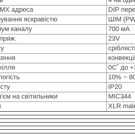
DMX адреса
DIP пер
ування яскравістю
ШІМ (P
рум каналу
700 мА
пряж.
23V
су
срібляст
ження
конвекці
кілля
0С˚ до +
логість
10% ~ 80
исту
IP20
з'єм на світильники
MIC344
м
XLR male