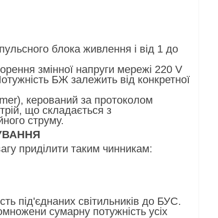
мпульсного блока живлення і від 1 до
орення змінної напруги мережі 220 V
отужність БЖ залежить від конкретної
mer), керований за протоколом
рій, що складається з
йного струму.
УВАННЯ
вагу приділити таким чинникам:
ть під'єднаних світильників до БУС.
омножени сумарну потужність усіх