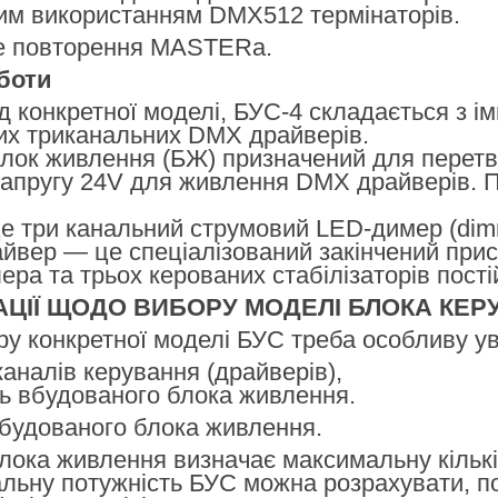
вим використанням DMX512 термінаторів.
е повторення MASTERа.
боти
ід конкретної моделі, БУС-4 складається з і
их триканальних DMX драйверів.
лок живлення (БЖ) призначений для перетв
напругу 24V для живлення DMX драйверів. П
е три канальний струмовий LED-димер (dim
вер — це спеціалізований закінчений прист
ера та трьох керованих стабілізаторів пості
ЦІЇ ЩОДО ВИБОРУ МОДЕЛІ БЛОКА КЕР
ру конкретної моделі БУС треба особливу у
 каналів керування (драйверів),
ть вбудованого блока живлення.
вбудованого блока живлення.
лока живлення визначає максимальну кількіс
альну потужність БУС можна розрахувати, п