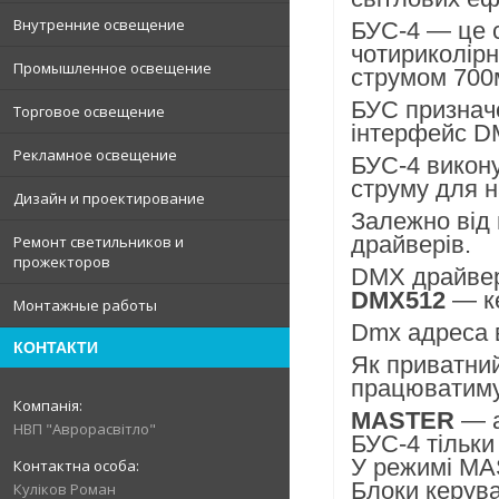
Внутренние освещение
БУС-4 — це с
чотириколірн
Промышленное освещение
струмом 700
БУС призначе
Торговое освещение
інтерфейс DM
Рекламное освещение
БУС-4 викону
струму для н
Дизайн и проектирование
Залежно від 
драйверів.
Ремонт светильников и
прожекторов
DMX драйвер
DMX512
— ке
Монтажные работы
Dmx адреса 
КОНТАКТИ
Як приватни
працюватиму
MASTER
— а
НВП "Аврорасвітло"
БУС-4 тільк
У режимі MA
Блоки керув
Куліков Роман