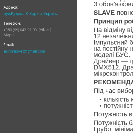
З обов'язко
SLAVE
повн
вул.Рудика,8, Харків, Україна
Принцип ро
На відміну в
Viber
+380 (99) 042-91-93
Марія
12 незалежн
Імпульсний б
на постійну 
aurorasvet@gmail.com
моделі БУС.
Драйвер — ц
DMX512. Драй
мікроконтрол
РЕКОМЕНДА
Під час вибо
кількість
потужніс
Потужність 
Потужність б
Грубо, мінім