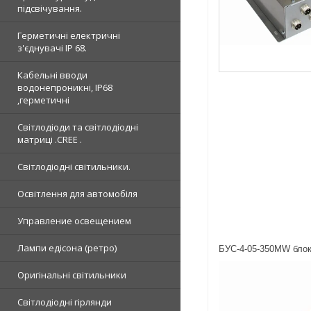
підсвічування.
Герметичні електричні
з'єднувачі IP 68.
Кабельні вводи
водонепроникні, IP68
,герметичні
Світлодіоди та світлодіодні
матриці .CREE .
Світлодіодні світильники.
Освітлення для автомобіля
Управление освещением
Лампи едісона (ретро)
БУС-4-05-350MW блок 
Оригінальні світильники
Світлодіодні гірлянди