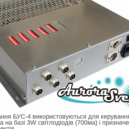
ння БУС-4 використовуються для керування
а на базі 3W світлодіодів (700ма) і признач
ектів.