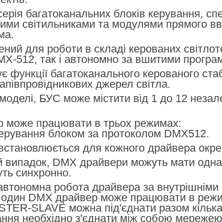
ерія багатоканальних блоків керування, сп
ими світильниками та модулями прямого ввім
ма.
ний для роботи в складі керованих світлот
X-512, так і автономно за вшитими програ
є функції багатоканального керованого ста
апівпровідникових джерел світла.
моделі, БУС може містити від 1 до 12 нез
 може працювати в трьох режимах:
рування блоком за протоколом DMX512.
встановлюється для кожного драйвера окр
й випадок, DMX драйвери можуть мати одна
ть синхронно.
втономна робота драйвера за внутрішніми 
и один DMX драйвер може працювати в режи
STER-SLAVE можна під'єднати разом кілька 
ання необхідно з'єднати між собою мереже