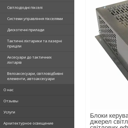
Світлодіодні пікселі
Системи управління пікселями
Дискотечні прилади
Тактичні ліхтарики та лазерні
приціли
Аксесуари до тактичних
ліхтарів
Велоаксесуари, світловідбивні
елементи, автоаксесуари
О нас
Отзывы
Услуги
Блоки керува
джерел світл
Архитектурное освещение
світлових еф