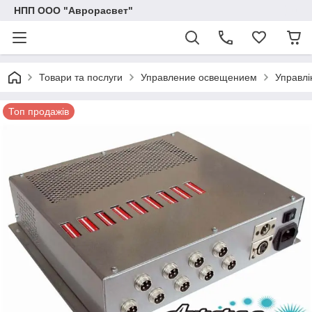
НПП ООО "Аврорасвет"
Товари та послуги
Управление освещением
Управлі
Топ продажів