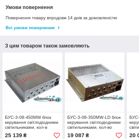
Умови повернення
Повернення товару впродовж 14 днів за домовленістю
Всі умови повернення
З цим товаром також замовляють
БУС-3-08-450MW блок
БУС-3-08-350MW-LD блок
БУС
керування світлодіодними
керування світлодіодними
керу
світильниками, кол-в
світильниками, кол-во
світ
драйверів — 8, потужність
драйверів — 8, потужність
драй
25 139
19 087
20 
₴
₴
450W.
350W.
350