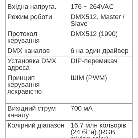
Вхідна напруга.
176 ~ 264VAC
Режим роботи
DMX512, Master /
Slave
Протокол
DMX512 (1990)
керування
DMX каналов
6 на один драйвер
Установка DMX
DIP-перемикач
адреса
Принцип
ШІМ (PWM)
керування
яскравістю
Вихідний струм
700 мА
каналу
Колірний діапазон
16,7 млн кольорів
(24 біти) (RGB