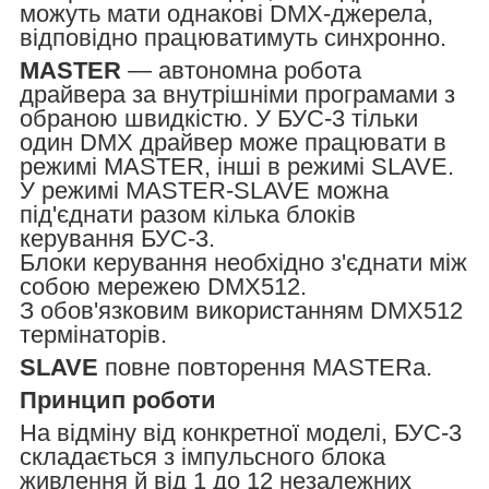
можуть мати однакові DMX-джерела,
відповідно працюватимуть синхронно.
MASTER
— автономна робота
драйвера за внутрішніми програмами з
обраною швидкістю. У БУС-3 тільки
один DMX драйвер може працювати в
режимі MASTER, інші в режимі SLAVE.
У режимі MASTER-SLAVE можна
під'єднати разом кілька блоків
керування БУС-3.
Блоки керування необхідно з'єднати між
собою мережею DMX512.
З обов'язковим використанням DMX512
термінаторів.
SLAVE
повне повторення MASTERа.
Принцип роботи
На відміну від конкретної моделі, БУС-3
складається з імпульсного блока
живлення й від 1 до 12 незалежних