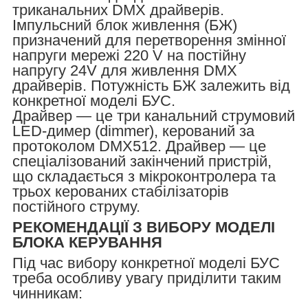
триканальних DMX драйверів.
Імпульсний блок живлення (БЖ)
призначений для перетворення змінної
напруги мережі 220 V на постійну
напругу 24V для живлення DMX
драйверів. Потужність БЖ залежить від
конкретної моделі БУС.
Драйвер — це три канальний струмовий
LED-димер (dimmer), керований за
протоколом DMX512. Драйвер — це
спеціалізований закінчений пристрій,
що складається з мікроконтролера та
трьох керованих стабілізаторів
постійного струму.
РЕКОМЕНДАЦІЇ З ВИБОРУ МОДЕЛІ
БЛОКА КЕРУВАННЯ
Під час вибору конкретної моделі БУС
треба особливу увагу приділити таким
чинникам: