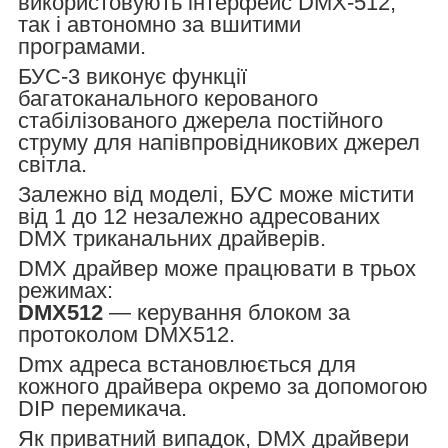
використовують інтерфейс DMX-512,
так і автономно за вшитими
програмами.
БУС-3 виконує функції
багатоканального керованого
стабілізованого джерела постійного
струму для напівпровідникових джерел
світла.
Залежно від моделі, БУС може містити
від 1 до 12 незалежно адресованих
DMX триканальних драйверів.
DMX драйвер може працювати в трьох
режимах:
DMX512
— керування блоком за
протоколом DMX512.
Dmx адреса встановлюється для
кожного драйвера окремо за допомогою
DIP перемикача.
Як приватний випадок, DMX драйвери