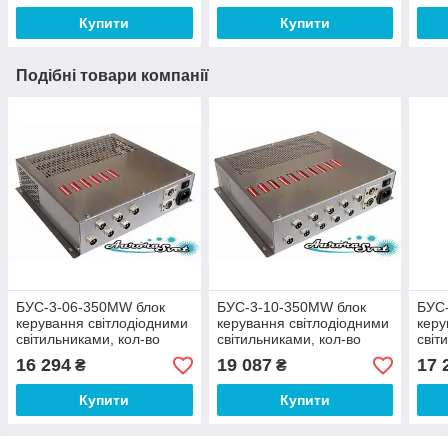
Купити
Купити
Подібні товари компанії
БУС-3-06-350MW блок
БУС-3-10-350MW блок
БУС
керування світлодіодними
керування світлодіодними
керу
світильниками, кол-во
світильниками, кол-во
світ
драйверів — 6, потужність
драйверів — 10,
драй
16 294
19 087
17 
₴
₴
350W.
потужність 350W.
поту
Купити
Купити