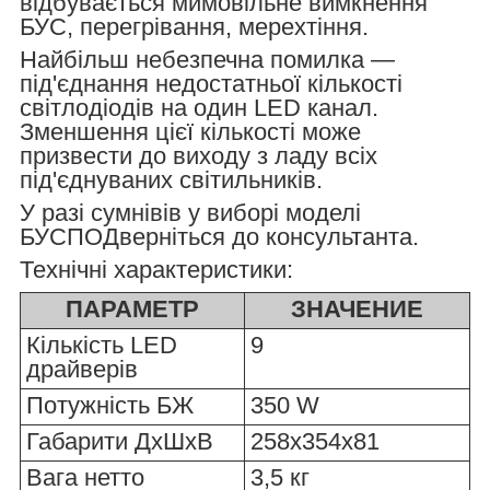
відбувається мимовільне вимкнення
БУС, перегрівання, мерехтіння.
Найбільш небезпечна помилка —
під'єднання недостатньої кількості
світлодіодів на один LED канал.
Зменшення цієї кількості може
призвести до виходу з ладу всіх
під'єднуваних світильників.
У разі сумнівів у виборі моделі
БУСПОДверніться до консультанта.
Технічні характеристики:
ПАРАМЕТР
ЗНАЧЕНИЕ
Кількість LED
9
драйверів
Потужність БЖ
350 W
Габарити ДхШхВ
258х354х81
Вага нетто
3,5 кг