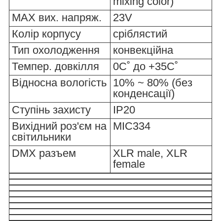
mixing color)
MAX вих. напряж.
23V
Колір корпусу
сріблястий
Тип охолодження
конвекційна
Темпер. довкілля
0С˚ до +35С˚
Відносна вологість
10% ~ 80% (без
конденсації)
Ступінь захисту
IP20
Вихідний роз'єм на
MIC334
світильники
DMX разъем
XLR male, XLR
female