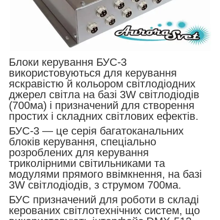
Блоки керування БУС-3
використовуються для керування
яскравістю й кольором світлодіодних
джерел світла на базі 3W світлодіодів
(700ма) і призначений для створення
простих і складних світлових ефектів.
БУС-3 — це серія багатоканальних
блоків керування, спеціально
розроблених для керування
триколірними світильниками та
модулями прямого ввімкнення, на базі
3W світлодіодів, з струмом 700ма.
БУС призначений для роботи в складі
керованих світлотехнічних систем, що