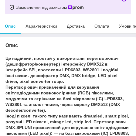
Замовлення під захистом
Опис
Характеристики
Доставка
Оплата
Умови п
Опис
Це надійний, простий у використанні перетворювач
(дешифратор/конвертер) інтерфейсу DMX512 в
інтерфейс SPI, протоколи LPD6803, WS2801 і подібні.
Інші назви: дешифратор DMX, DMX bridge, LED pixel
driver, pixel converter тощо.
Перетворювач призначений для керування
світлодіодними повноколірними (RGB) пікселями,
модулями та стрічками на базі мікросхем (IC) LPD6803,
WS2801 та аналогічними, через мережу DMX512 (DMX-
decoder/converter).
Іноді пікселі такого типу називають dreamled, smart pixel,
розумні LED пікселі, mirage led, strip led. Перетворювач
DMX-SPI-UNI призначений для керування світлодіодними
пікселями (LED pixel): — на базі мікросхеми (IC) LPD6803,