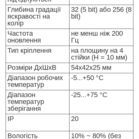
Глибина градації
32 (5 bit) або 256 (8
яскравості на
bit)
колір
Частота
не менш ніж 200
оновлення
Гц
Тип кріплення
на площину на 4
стійки (H = 10 мм)
Розміри ДхШхВ
54х42х25 мм
Діапазон робочих
-5...+50 °C
температур
Діапазон
-25...+75 °С
температур
зберігання
IP
20
Вологість
10% ~ 80% (без