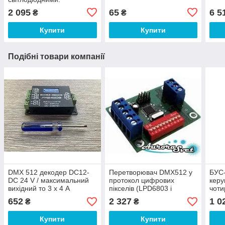
2 095
65
6 5
₴
₴
Купити
Купити
Подібні товари компанії
DMX 512 декодер DC12-
Перетворювач DMX512 у
БУС
DC 24 V / максимальний
протокол цифрових
керу
вихідний то 3 х 4 А
пікселів (LPD6803 і
чоти
WS2801)
світ
652
2 327
1 0
₴
₴
світ
драй
Купити
Купити