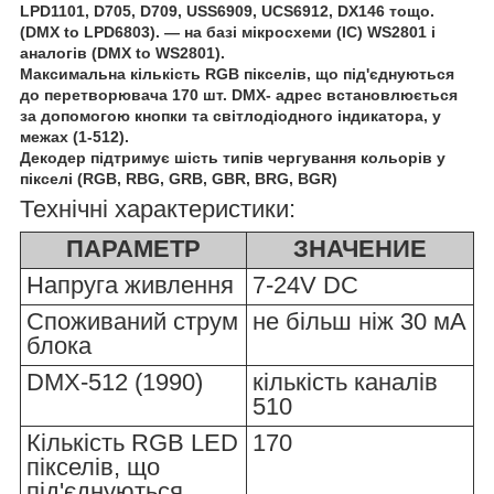
LPD1101, D705, D709, USS6909, UCS6912, DX146 тощо.
(DMX to LPD6803). — на базі мікросхеми (IC) WS2801 і
аналогів (DMX to WS2801).
Максимальна кількість RGB пікселів, що під'єднуються
до перетворювача 170 шт. DMX- адрес встановлюється
за допомогою кнопки та світлодіодного індикатора, у
межах (1-512).
Декодер підтримує шість типів чергування кольорів у
пікселі (RGB, RBG, GRB, GBR, BRG, BGR)
Технічні характеристики:
ПАРАМЕТР
ЗНАЧЕНИЕ
Напруга живлення
7-24V DC
Споживаний струм
не більш ніж 30 мА
блока
DMX-512 (1990)
кількість каналів
510
Кількість RGB LED
170
пікселів, що
під'єднуються