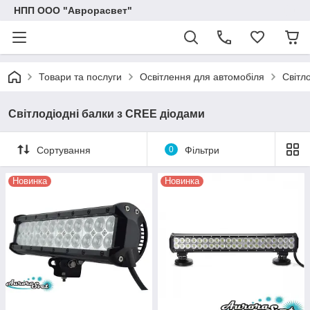
НПП ООО "Аврорасвет"
Товари та послуги
Освітлення для автомобіля
Світл
Світлодіодні балки з CREE діодами
Сортування
0
Фільтри
Новинка
Новинка