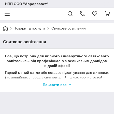
НПП ООО "Аврорасвет"
Товари та послуги
Святкове освітлення
Святкове освітлення
Все, що потрібно для якісного і незабутнього святкового
освітлення – від професіоналів з величезним досвідом
в даній сфері!
Гарний м'який світло або яскраве підсвічування для житлових
і комерційних споруд у святкові дні й під час урочистостей –
це завжди виграшний спосіб залучення уваги, виділення
Показати все
об'єкта, своєрідна реклама і, звичайно, метод для підняття
настрою.
Наша команда, маючи великий досвід у сфері виробництва
сучасних світлодіодних світильників і аксесуарів до них, а
також проектування, монтажу та дизайну освітлення
пропонує вам унікальний асортимент товарів і послуг у сфері