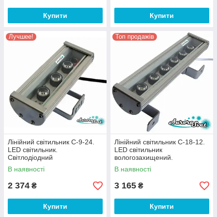
Купити
Купити
Лучшее!
Топ продажів
Лінійний світильник C-9-24.
Лінійний світильник C-18-12.
LED світильник.
LED світильник
Світлодіодний
вологозахищений.
вологозахищений LED
Світлодіодний світильник.
В наявності
В наявності
прожектор.
2 374
3 165
₴
₴
Купити
Купити