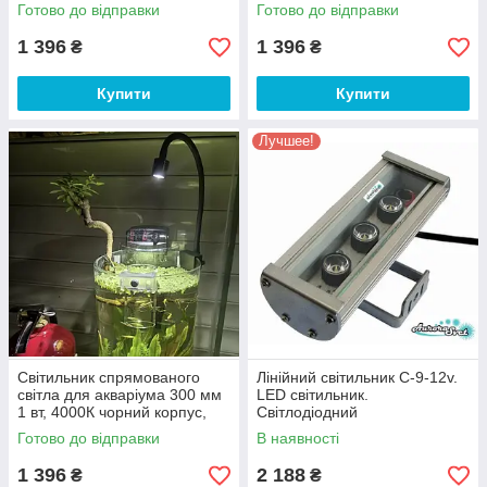
корпус
вітрин
Готово до відправки
Готово до відправки
1 396
1 396
₴
₴
Купити
Купити
Лучшее!
Світильник спрямованого
Лінійний світильник C-9-12v.
світла для акваріума 300 мм
LED світильник.
1 вт, 4000К чорний корпус,
Світлодіодний
USB
вологозахищений LED
Готово до відправки
В наявності
світильник.
1 396
2 188
₴
₴