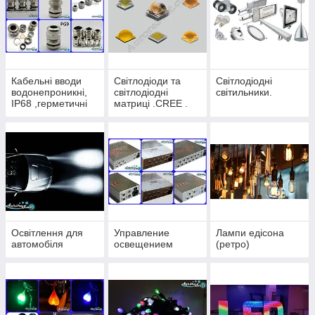
товару
Кабельні вводи
Світлодіоди та
Світлодіодні
водонепроникні,
світлодіодні
світильники.
IP68 ,герметичні
матриці .CREE .
Освітлення для
Управление
Лампи едісона
автомобіля
освещением
(ретро)