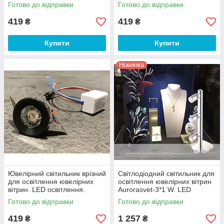
Світлодіодне освітлення.
Світлодіодне освітлення.
Готово до відправки
Готово до відправки
419
419
₴
₴
Купити
Купити
Новинка
Ювелірний світильник врізний
Світлодіодний світильник для
для освітлення ювелірних
освітлення ювелірних вітрин
вітрин. LED освітлення.
Aurorasvet-3*1 W. LED
Світлодіодне освітлення.
освітлення.5000 К
Готово до відправки
Готово до відправки
419
1 257
₴
₴