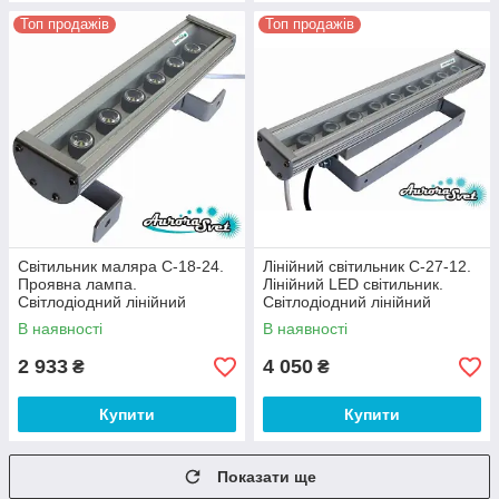
Топ продажів
Топ продажів
Світильник маляра C-18-24.
Лінійний світильник C-27-12.
Проявна лампа.
Лінійний LED світильник.
Світлодіодний лінійний
Світлодіодний лінійний
світильник-лампа
світильник.
В наявності
В наявності
маляра,лампа штукатура
2 933
4 050
₴
₴
Купити
Купити
Показати ще