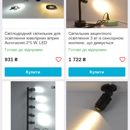
Світлодіодний світильник для
Світильник акцентного
освітлення ювелірних вітрин
освітлення 3 вт із сенсорною
Aurorasvet-2*1 W. LED
кнопкою, що димується
освітлення.4000 K
4000К чорний корпус
Готово до відправки
Готово до відправки
931
1 722
₴
₴
Купити
Купити