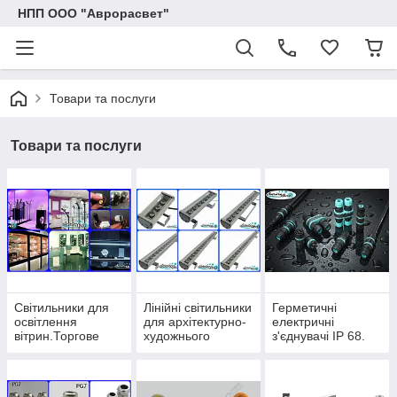
НПП ООО "Аврорасвет"
Товари та послуги
Товари та послуги
Світильники для
Лінійні світильники
Герметичні
освітлення
для архітектурно-
електричні
вітрин.Торгове
художнього
з'єднувачі IP 68.
освітлення.
підсвічування.
Акцентні
світильники для
підсвічування